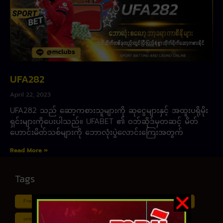
UFA282
April 22, 2023
UFA282 သည် ဆော့ကစားသူများကို ဆုငွေများနှင့် အထူးပရိုမိုး
ရှင်းများကိုပေးပါသည်။ UFABET ၏ ဝဘ်ဆိုဒ်မှတဆင့် မိတ်
ဟောင်းမိတ်သစ်များကို ဘောလုံးပွဲလောင်းကြေးအတွက်
Read More »
Tags
Free ငါး ပစ် ဂိမ်း
Myanmar ကာစီနို
Online ငါး ဂိမ်း apk
online ငါး ပစ် ဂိမ်းapp
Shan Koe Mee ငါး ပစ် ဂိမ်း