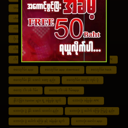
Shwe ကာစီနို APK
UFABET
ufabet888
ufabet เข้าสู่ระบบ
ကာစီနို app
ကာစီနို ဂိမ်း
ကာစီနို ငါး ပစ် ဂိမ်း
ကာစီနို စလော့ဂိမ်း
ကျွဲ စလော့ဂိမ်း
ဂိုး ပေါင်း လောင်း နည်း
ငါး ဂိမ်း ငွေ အကောင် ဆုံး
ငါးပစ်ဂိမ်း App download
ငါး ပစ် ဂိမ်း link
ငါး ပစ် ဂိမ်း ဆော့ နည်း
ငါး ပစ် ဂိမ်း ပိုက်ဆံ ရ
စလော့ဂိမ်း APK
စလော့ဂိမ်း app
စလော့ဂိမ်း app download
စလော့ဂိမ်း hack
စလော့ဂိမ်း နိုင် အောင် ဆော့ နည်း
စလော့ဂိမ်း အလုပ် လုပ် ပုံ
စလော့ ငါး ပစ် ဂိမ်း
စလော့ ငါး ပစ် ဂိမ်းapp
နိုင်ငံခြား tipster များ ရဲ့ ခန့်မှန်း ချက်
ဘောလုံး ခန့်မှန်း APK
ဘောလုံး ပွဲ နိုင် အောင် လောင်း နည်း
ဘောလုံး ပွဲ ပေါက် ကြေး ကြည့် နည်း
ဘောလုံး ပွဲ ပေါက် ကြေး နှင့် ခန့်မှန်း ချက်
ဘောလုံး မောင်း app