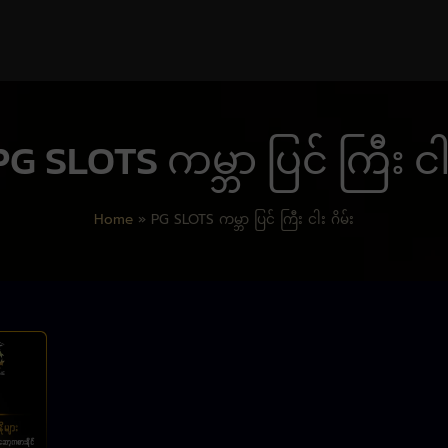
PG SLOTS ကမ္ဘာ ပြင် ကြီး ငါး
Home
»
PG SLOTS ကမ္ဘာ ပြင် ကြီး ငါး ဂိမ်း