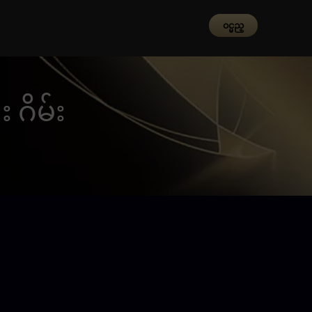
၀င္မည္
 ဂိမ်း