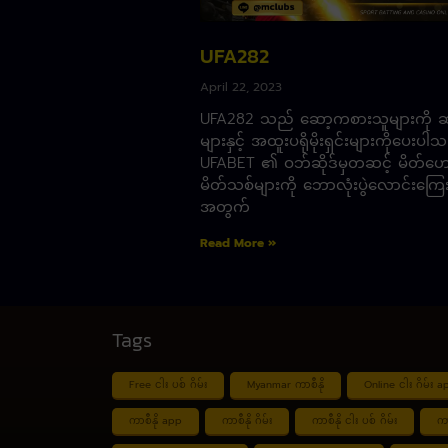
UFA282
April 22, 2023
UFA282 သည် ဆော့ကစားသူများကို ဆ
များနှင့် အထူးပရိုမိုးရှင်းများကိုပေးပါ
UFABET ၏ ဝဘ်ဆိုဒ်မှတဆင့် မိတ်ဟေ
မိတ်သစ်များကို ဘောလုံးပွဲလောင်းကြေ
အတွက်
Read More »
Tags
Free ငါး ပစ် ဂိမ်း
Myanmar ကာစီနို
Online ငါး ဂိမ်း a
ကာစီနို app
ကာစီနို ဂိမ်း
ကာစီနို ငါး ပစ် ဂိမ်း
ကာ