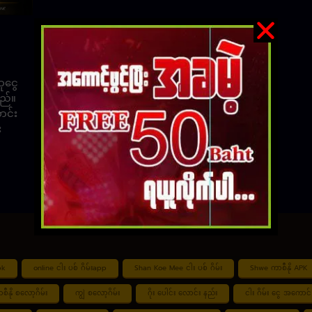
ုငွေ
သည်။
ာင်း
း
pk
online ငါး ပစ် ဂိမ်းapp
Shan Koe Mee ငါး ပစ် ဂိမ်း
Shwe ကာစီနို APK
စီနို စလော့ဂိမ်း
ကျွဲ စလော့ဂိမ်း
ဂိုး ပေါင်း လောင်း နည်း
ငါး ဂိမ်း ငွေ အကောင် 