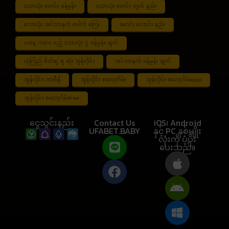
ဘောလုံး မောင်း ခန့်မှန်း
ဘောလုံး မောင်း တွက် နည်း
ဘောလုံး အင်တာနက် ပေါက် ကြေး
မောင်း လောင်း နည်း
ယနေ့ ကစား မည့် ဘောလုံး ပွဲ ခန့်မှန်း ချက်
ယုံကြည် စိတ်ချ ရ ဆုံး အွန်လိုင်း
အင်တာနက် ခန့်မှန်း ချက်
အွန်လိုင်း ကာစီနို
အွန်လိုင်း စလော့ဂိမ်း
အွန်လိုင်း စလော့ဂိမ်းapp
အွန်လိုင်း စလော့ဂိမ်းfree
ငွေသွင်းနည်း
Contact Us
iOS၊ Android
UFABET.BABY
နှင့် PC နှစ်မျိုး
လုံးကို ပံ့ပိုး
ပေးသည်။