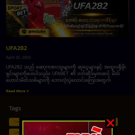
UFA282
April 22, 2023
UFA282 သည် ဆော့ကစားသူများကို ဆုငွေများနှင့် အထူးပရိုမိုး
ရှင်းများကိုပေးပါသည်။ UFABET ၏ ဝဘ်ဆိုဒ်မှတဆင့် မိတ်
ဟောင်းမိတ်သစ်များကို ဘောလုံးပွဲလောင်းကြေးအတွက်
Read More »
Tags
Free ငါး ပစ် ဂိမ်း
Myanmar ကာစီနို
Online ငါး ဂိမ်း apk
online ငါး ပစ် ဂိမ်းapp
Shan Koe Mee ငါး ပစ် ဂိမ်း