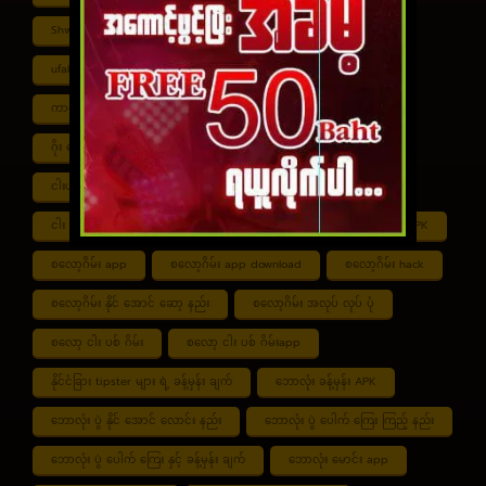
Shwe ကာစီနို APK
UFABET
ufabet888
ufabet เข้าสู่ระบบ
ကာစီနို app
ကာစီနို ဂိမ်း
ကာစီနို ငါး ပစ် ဂိမ်း
ကာစီနို စလော့ဂိမ်း
ကျွဲ စလော့ဂိမ်း
ဂိုး ပေါင်း လောင်း နည်း
ငါး ဂိမ်း ငွေ အကောင် ဆုံး
ငါးပစ်ဂိမ်း App download
ငါး ပစ် ဂိမ်း link
ငါး ပစ် ဂိမ်း ဆော့ နည်း
ငါး ပစ် ဂိမ်း ပိုက်ဆံ ရ
စလော့ဂိမ်း APK
စလော့ဂိမ်း app
စလော့ဂိမ်း app download
စလော့ဂိမ်း hack
စလော့ဂိမ်း နိုင် အောင် ဆော့ နည်း
စလော့ဂိမ်း အလုပ် လုပ် ပုံ
စလော့ ငါး ပစ် ဂိမ်း
စလော့ ငါး ပစ် ဂိမ်းapp
နိုင်ငံခြား tipster များ ရဲ့ ခန့်မှန်း ချက်
ဘောလုံး ခန့်မှန်း APK
ဘောလုံး ပွဲ နိုင် အောင် လောင်း နည်း
ဘောလုံး ပွဲ ပေါက် ကြေး ကြည့် နည်း
ဘောလုံး ပွဲ ပေါက် ကြေး နှင့် ခန့်မှန်း ချက်
ဘောလုံး မောင်း app