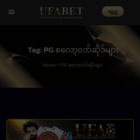
၀င္မည္
Tag: PG စလော့ဝဘ်ဆိုဒ်များ
Home
»
PG စလော့ဝဘ်ဆိုဒ်များ