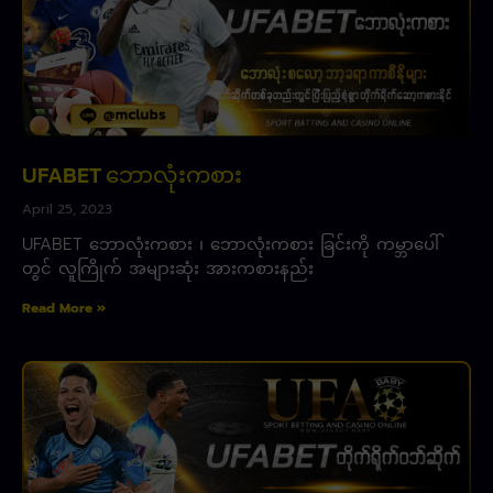
UFABET ဘောလုံးကစား
April 25, 2023
UFABET ဘောလုံးကစား ၊ ဘောလုံးကစား ခြင်းကို ကမ္ဘာပေါ်
တွင် လူကြိုက် အများဆုံး အားကစားနည်း
Read More »