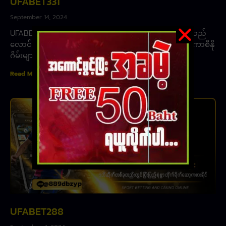
UFABET331
September 14, 2024
UFABET331 ၊ အွန်လိုင်းကာစီနိုတစ်ခုဖြစ်သည့် UFABET သည်
လောင်းကစားဝန်ဆောင်မှုများစွာကို ပေးဆောင်ထားသည်။ကာစီနို
ဂိမ်းများကို ပျော်စရာ၊ ခေတ်မီ၊ ကစားရလွယ်ကူစေရန်
Read More »
UFABET288