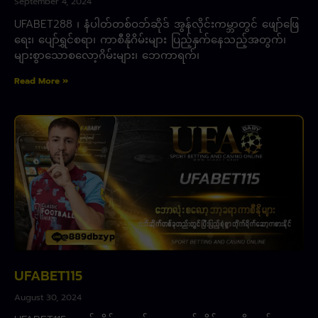
September 4, 2024
UFABET288 ၊ နံပါတ်တစ်ဝဘ်ဆိုဒ် အွန်လိုင်းကမ္ဘာတွင် ဖျော်ဖြေ
ရေး၊ ပျော်ရွှင်စရာ၊ ကာစီနိုဂိမ်းများ ပြည့်နှက်နေသည့်အတွက်၊
များစွာသောစလော့ဂိမ်းများ၊ ဘေကာရက်၊
Read More »
UFABET115
August 30, 2024