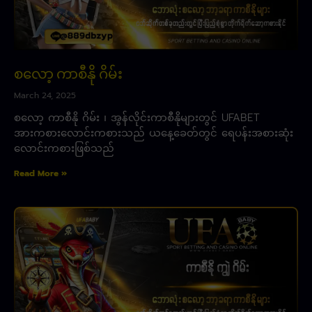
စလော့ ကာစီနို ဂိမ်း
March 24, 2025
စလော့ ကာစီနို ဂိမ်း ၊ အွန်လိုင်းကာစီနိုများတွင် UFABET
အားကစားလောင်းကစားသည် ယနေ့ခေတ်တွင် ရေပန်းအစားဆုံး
လောင်းကစားဖြစ်သည်
Read More »