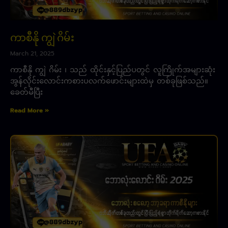
ကာစီနို ကျွဲ ဂိမ်း
March 21, 2025
ကာစီနို ကျွဲ ဂိမ်း ၊ သည် ထိုင်းနှင့်ပြည်ပတွင် လူကြိုက်အများဆုံး
အွန်လိုင်းလောင်းကစားပလက်ဖောင်းများထဲမှ တစ်ခုဖြစ်သည်။
ခေတ်မီပြီး
Read More »