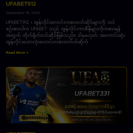
UFABET912
September 18, 2024
UFABET912 ၊ အွန်လိုင်းလောင်းကစားဝဘ်ဆိုဒ်များကို သင်
စဉ်းစားပါက UFABET သည် အွန်လိုင်းကာစီနိုများကိုကစားရန်
အတွက် တိုက်ရိုက်ဝဘ်ဆိုဒ်ဖြစ်သည်။ ဒါမှမဟုတ် အကောင်းဆုံး
အွန်လိုင်းဘောလုံးလောင်းကစားဝက်ဘ်ဆိုက်
Read More »