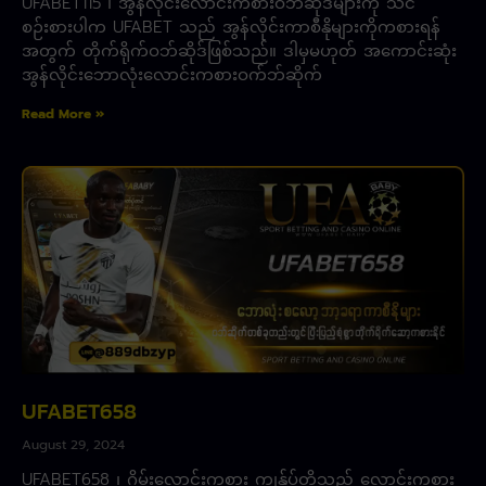
UFABET115 ၊ အွန်လိုင်းလောင်းကစားဝဘ်ဆိုဒ်များကို သင်
စဉ်းစားပါက UFABET သည် အွန်လိုင်းကာစီနိုများကိုကစားရန်
အတွက် တိုက်ရိုက်ဝဘ်ဆိုဒ်ဖြစ်သည်။ ဒါမှမဟုတ် အကောင်းဆုံး
အွန်လိုင်းဘောလုံးလောင်းကစားဝက်ဘ်ဆိုက်
Read More »
UFABET658
August 29, 2024
UFABET658 ၊ ဂိမ်းလောင်းကစား ကျွန်ုပ်တို့သည် လောင်းကစား