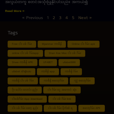
အလွယ်တကူ စတင်အသုံးပြုနိုင်ပါသည်။ အကယ်၍
Read More »
« Previous
1
2
3
4
5
Next »
Tags
Free ငါး ပစ် ဂိမ်း
Myanmar ကာစီနို
Online ငါး ဂိမ်း apk
online ငါး ပစ် ဂိမ်းapp
Shan Koe Mee ငါး ပစ် ဂိမ်း
Shwe ကာစီနို APK
UFABET
ufabet888
ufabet เข้าสู่ระบบ
ကာစီနို app
ကာစီနို ဂိမ်း
ကာစီနို ငါး ပစ် ဂိမ်း
ကာစီနို စလော့ဂိမ်း
ကျွဲ စလော့ဂိမ်း
ဂိုး ပေါင်း လောင်း နည်း
ငါး ဂိမ်း ငွေ အကောင် ဆုံး
ငါးပစ်ဂိမ်း App download
ငါး ပစ် ဂိမ်း link
ငါး ပစ် ဂိမ်း ဆော့ နည်း
ငါး ပစ် ဂိမ်း ပိုက်ဆံ ရ
စလော့ဂိမ်း APK