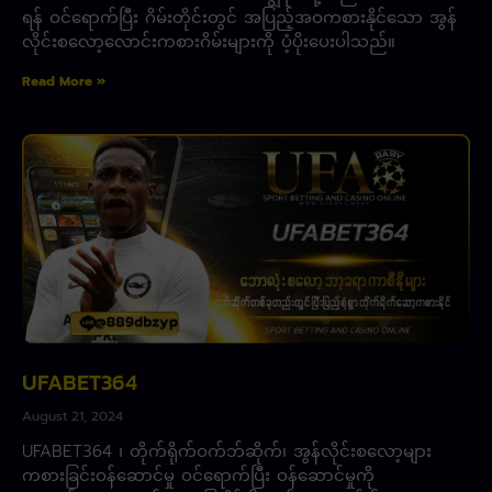
ရန် ဝင်ရောက်ပြီး ဂိမ်းတိုင်းတွင် အပြည့်အဝကစားနိုင်သော အွန်
လိုင်းစလော့လောင်းကစားဂိမ်းများကို ပံ့ပိုးပေးပါသည်။
Read More »
UFABET364
August 21, 2024
UFABET364 ၊ တိုက်ရိုက်ဝက်ဘ်ဆိုက်၊ အွန်လိုင်းစလော့များ
ကစားခြင်းဝန်ဆောင်မှု ဝင်ရောက်ပြီး ဝန်ဆောင်မှုကို