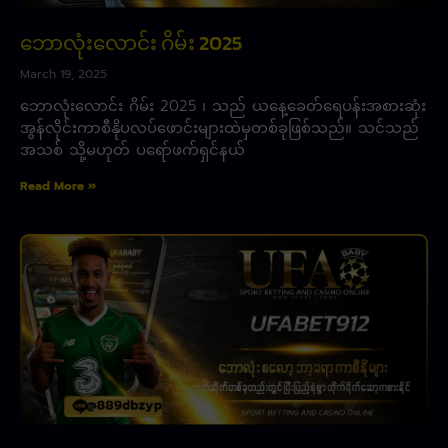
ဘောလုံးလောင်း ဂိမ်း 2025
March 19, 2025
ဘောလုံးလောင်း ဂိမ်း 2025 ၊ သည် ယနေ့ခေတ်ရေပန်းအစားဆုံး
အွန်လိုင်းကာစီနိုပလပ်ဖောင်းများထဲမှတစ်ခုဖြစ်သည်။ သင်သည်
အသစ် သို့မဟုတ် ပရော်ဖက်ရှင်နယ်
Read More »