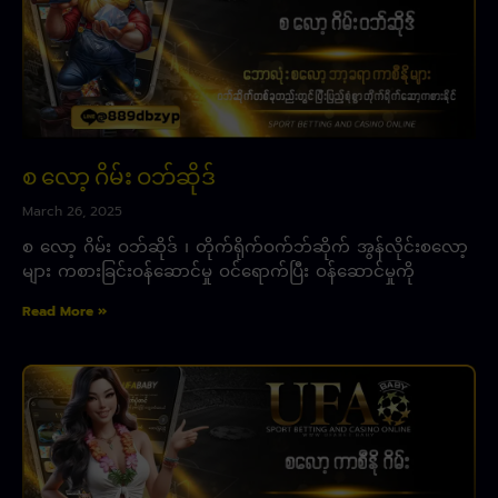
စ လော့ ဂိမ်း ဝဘ်ဆိုဒ်
March 26, 2025
စ လော့ ဂိမ်း ဝဘ်ဆိုဒ် ၊ တိုက်ရိုက်ဝက်ဘ်ဆိုက် အွန်လိုင်းစလော့
များ ကစားခြင်းဝန်ဆောင်မှု ဝင်ရောက်ပြီး ဝန်ဆောင်မှုကို
Read More »