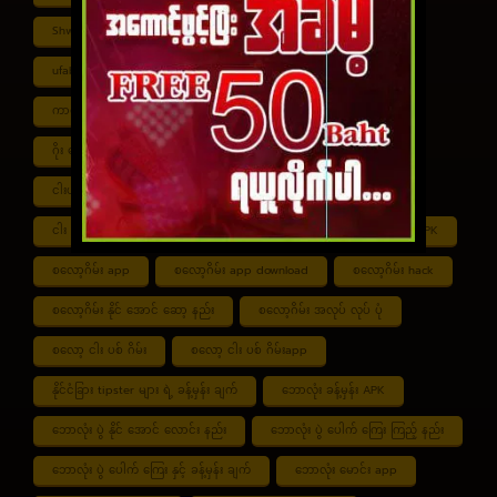
Shwe ကာစီနို APK
UFABET
ufabet888
ufabet เข้าสู่ระบบ
ကာစီနို app
ကာစီနို ဂိမ်း
ကာစီနို ငါး ပစ် ဂိမ်း
ကာစီနို စလော့ဂိမ်း
ကျွဲ စလော့ဂိမ်း
ဂိုး ပေါင်း လောင်း နည်း
ငါး ဂိမ်း ငွေ အကောင် ဆုံး
ငါးပစ်ဂိမ်း App download
ငါး ပစ် ဂိမ်း link
ငါး ပစ် ဂိမ်း ဆော့ နည်း
ငါး ပစ် ဂိမ်း ပိုက်ဆံ ရ
စလော့ဂိမ်း APK
စလော့ဂိမ်း app
စလော့ဂိမ်း app download
စလော့ဂိမ်း hack
စလော့ဂိမ်း နိုင် အောင် ဆော့ နည်း
စလော့ဂိမ်း အလုပ် လုပ် ပုံ
စလော့ ငါး ပစ် ဂိမ်း
စလော့ ငါး ပစ် ဂိမ်းapp
နိုင်ငံခြား tipster များ ရဲ့ ခန့်မှန်း ချက်
ဘောလုံး ခန့်မှန်း APK
ဘောလုံး ပွဲ နိုင် အောင် လောင်း နည်း
ဘောလုံး ပွဲ ပေါက် ကြေး ကြည့် နည်း
ဘောလုံး ပွဲ ပေါက် ကြေး နှင့် ခန့်မှန်း ချက်
ဘောလုံး မောင်း app