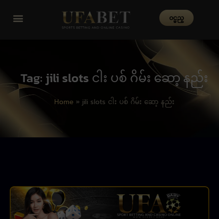
၀င္မည္
Tag: jili slots ငါး ပစ် ဂိမ်း ဆော့ နည်း
Home
»
jili slots ငါး ပစ် ဂိမ်း ဆော့ နည်း