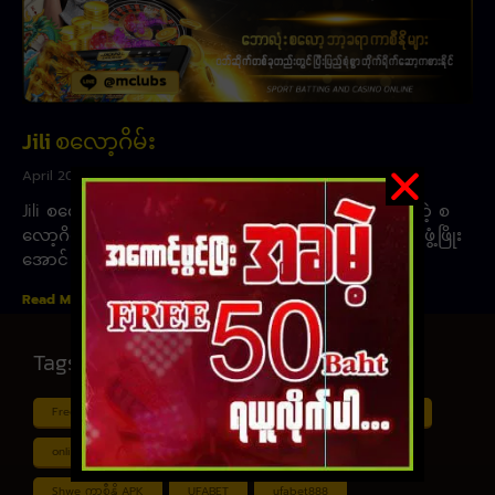
Jili စလော့ဂိမ်း
April 20, 2023
Jili စလော့ဂိမ်း ဆိုသည်မှာ ထိုင်းနိုင်ငံထဲက ရေပန်းစားနေတဲ့ စ
လော့ဂိမ်း ကုမ္ပဏီတစ်ခုဖြစ်တယ် ဂိမ်းပုံစံကို ဒီဇိုင်းထွင်ပြီး ဖွံ့ဖြိုး
အောင်
Read More »
Tags
Free ငါး ပစ် ဂိမ်း
Myanmar ကာစီနို
Online ငါး ဂိမ်း apk
online ငါး ပစ် ဂိမ်းapp
Shan Koe Mee ငါး ပစ် ဂိမ်း
Shwe ကာစီနို APK
UFABET
ufabet888