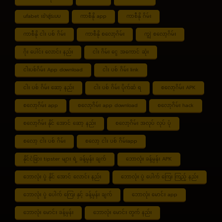
ufabet เข้าสู่ระบบ
ကာစီနို app
ကာစီနို ဂိမ်း
ကာစီနို ငါး ပစ် ဂိမ်း
ကာစီနို စလော့ဂိမ်း
ကျွဲ စလော့ဂိမ်း
ဂိုး ပေါင်း လောင်း နည်း
ငါး ဂိမ်း ငွေ အကောင် ဆုံး
ငါးပစ်ဂိမ်း App download
ငါး ပစ် ဂိမ်း link
ငါး ပစ် ဂိမ်း ဆော့ နည်း
ငါး ပစ် ဂိမ်း ပိုက်ဆံ ရ
စလော့ဂိမ်း APK
စလော့ဂိမ်း app
စလော့ဂိမ်း app download
စလော့ဂိမ်း hack
စလော့ဂိမ်း နိုင် အောင် ဆော့ နည်း
စလော့ဂိမ်း အလုပ် လုပ် ပုံ
စလော့ ငါး ပစ် ဂိမ်း
စလော့ ငါး ပစ် ဂိမ်းapp
နိုင်ငံခြား tipster များ ရဲ့ ခန့်မှန်း ချက်
ဘောလုံး ခန့်မှန်း APK
ဘောလုံး ပွဲ နိုင် အောင် လောင်း နည်း
ဘောလုံး ပွဲ ပေါက် ကြေး ကြည့် နည်း
ဘောလုံး ပွဲ ပေါက် ကြေး နှင့် ခန့်မှန်း ချက်
ဘောလုံး မောင်း app
ဘောလုံး မောင်း ခန့်မှန်း
ဘောလုံး မောင်း တွက် နည်း