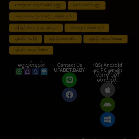
ဘောလုံး အင်တာနက် ပေါက် ကြေး
မောင်း လောင်း နည်း
ယနေ့ ကစား မည့် ဘောလုံး ပွဲ ခန့်မှန်း ချက်
ယုံကြည် စိတ်ချ ရ ဆုံး အွန်လိုင်း
အင်တာနက် ခန့်မှန်း ချက်
အွန်လိုင်း ကာစီနို
အွန်လိုင်း စလော့ဂိမ်း
အွန်လိုင်း စလော့ဂိမ်းapp
အွန်လိုင်း စလော့ဂိမ်းfree
ငွေသွင်းနည်း
Contact Us
iOS၊ Android
UFABET.BABY
နှင့် PC နှစ်မျိုး
လုံးကို ပံ့ပိုး
ပေးသည်။