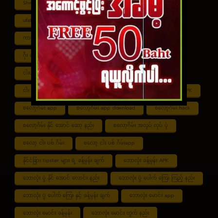
Shwe ကာစီနို APK
UFABET
ufabet888
ufabet เข้าสู่ระบบ
ကာစီနို app
ကာစီနို ဂိမ်း
ကာစီနို ငါး ပစ် ဂိမ်း
ကာစီနို စလော့ဂိမ်း
ကျွဲ စလော့ဂိမ်း
ဂိုး ပေါင်း လောင်း နည်း
ငါး ဂိမ်း ငွေ အကောင် ဆုံး
ငါးပစ်ဂိမ်း App download
ငါး ပစ် ဂိမ်း link
ငါး ပစ် ဂိမ်း ဆော့ နည်း
ငါး ပစ် ဂိမ်း ပိုက်ဆံ ရ
စလော့ဂိမ်း APK
စလော့ဂိမ်း app
စလော့ဂိမ်း app download
စလော့ဂိမ်း hack
စလော့ဂိမ်း နိုင် အောင် ဆော့ နည်း
စလော့ဂိမ်း အလုပ် လုပ် ပုံ
စလော့ ငါး ပစ် ဂိမ်း
စလော့ ငါး ပစ် ဂိမ်းapp
နိုင်ငံခြား tipster များ ရဲ့ ခန့်မှန်း ချက်
ဘောလုံး ခန့်မှန်း APK
ဘောလုံး ပွဲ နိုင် အောင် လောင်း နည်း
ဘောလုံး ပွဲ ပေါက် ကြေး ကြည့် နည်း
ဘောလုံး ပွဲ ပေါက် ကြေး နှင့် ခန့်မှန်း ချက်
ဘောလုံး မောင်း app
ဘောလုံး မောင်း ခန့်မှန်း
ဘောလုံး မောင်း တွက် နည်း