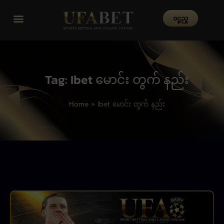
၀င္မည္
Tag: Ibet မောင်း တွက် နည်း
Home
»
Ibet မောင်း တွက် နည်း