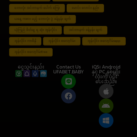
ဘောလုံး အင်တာနက် ပေါက် ကြေး
မောင်း လောင်း နည်း
ယနေ့ ကစား မည့် ဘောလုံး ပွဲ ခန့်မှန်း ချက်
ယုံကြည် စိတ်ချ ရ ဆုံး အွန်လိုင်း
အင်တာနက် ခန့်မှန်း ချက်
အွန်လိုင်း ကာစီနို
အွန်လိုင်း စလော့ဂိမ်း
အွန်လိုင်း စလော့ဂိမ်းapp
အွန်လိုင်း စလော့ဂိမ်းfree
ငွေသွင်းနည်း
Contact Us
iOS၊ Android
UFABET.BABY
နှင့် PC နှစ်မျိုး
လုံးကို ပံ့ပိုး
ပေးသည်။