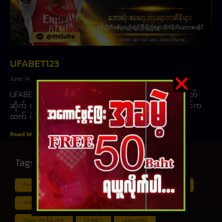
UFABET123
June 14, 2024
UFABET123 ၊ နောက်ဆုံးပေါ် ဘောလုံးလောင်းကစား ဝက်ဘ်
ဆိုက် ၎င်းသည် အွန်လိုင်းလောင်းကစားလုပ်ငန်းတွင် ယခင်က
ထက် ပိုမိုကျော်ကြားပြီး အကျိုးကျေးဇူးများရှိသည်။
Read More »
Tags
Free ငါး ပစ် ဂိမ်း
Myanmar ကာစီနို
Online ငါး ဂိမ်း apk
online ငါး ပစ် ဂိမ်းapp
Shan Koe Mee ငါး ပစ် ဂိမ်း
Shwe ကာစီနို APK
UFABET
ufabet888