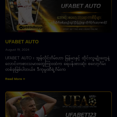
UFABET AUTO
August 19, 2024
UFABET AUTO ၊ အွန်လိုင်းဂိမ်းဟာ မြန်မာနှင့် ထိုင်းလူမျိုးတွေနဲ့
လောင်းကစားသမားတွေကြားထဲက ရေပန်းစားဆုံး စလော့ဂိမ်း
တစ်ခုဖြစ်ပါတယ်။ ဒီကုမ္ပဏီရဲ့ဂိမ်းက
Read More »