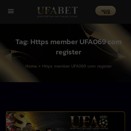
၀င္မည္
Tag: Https member UFA069 com
register
Home
»
Https member UFA069 com register