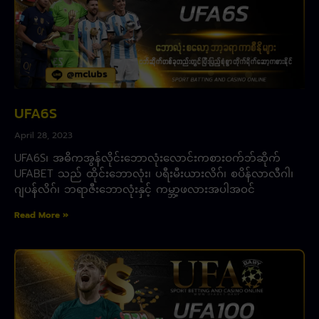
UFA6S
April 28, 2023
UFA6S၊ အဓိကအွန်လိုင်းဘောလုံးလောင်းကစားဝက်ဘ်ဆိုက်
UFABET သည် ထိုင်းဘောလုံး၊ ပရီးမီးယားလိဂ်၊ စပိန်လာလီဂါ၊
ဂျပန်လိဂ်၊ ဘရာဇီးဘောလုံးနှင့် ကမ္ဘာ့ဖလားအပါအဝင်
Read More »