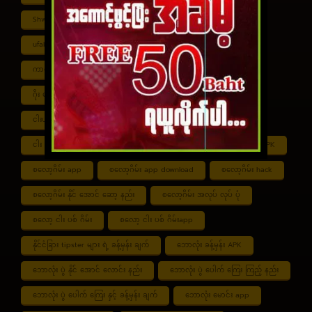
Shwe ကာစီနို APK
UFABET
ufabet888
ufabet เข้าสู่ระบบ
ကာစီနို app
ကာစီနို ဂိမ်း
ကာစီနို ငါး ပစ် ဂိမ်း
ကာစီနို စလော့ဂိမ်း
ကျွဲ စလော့ဂိမ်း
ဂိုး ပေါင်း လောင်း နည်း
ငါး ဂိမ်း ငွေ အကောင် ဆုံး
ငါးပစ်ဂိမ်း App download
ငါး ပစ် ဂိမ်း link
ငါး ပစ် ဂိမ်း ဆော့ နည်း
ငါး ပစ် ဂိမ်း ပိုက်ဆံ ရ
စလော့ဂိမ်း APK
စလော့ဂိမ်း app
စလော့ဂိမ်း app download
စလော့ဂိမ်း hack
စလော့ဂိမ်း နိုင် အောင် ဆော့ နည်း
စလော့ဂိမ်း အလုပ် လုပ် ပုံ
စလော့ ငါး ပစ် ဂိမ်း
စလော့ ငါး ပစ် ဂိမ်းapp
နိုင်ငံခြား tipster များ ရဲ့ ခန့်မှန်း ချက်
ဘောလုံး ခန့်မှန်း APK
ဘောလုံး ပွဲ နိုင် အောင် လောင်း နည်း
ဘောလုံး ပွဲ ပေါက် ကြေး ကြည့် နည်း
ဘောလုံး ပွဲ ပေါက် ကြေး နှင့် ခန့်မှန်း ချက်
ဘောလုံး မောင်း app