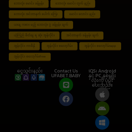
ဘောလုံး မောင်း ခန့်မှန်း
ဘောလုံး မောင်း တွက် နည်း
ဘောလုံး အင်တာနက် ပေါက် ကြေး
မောင်း လောင်း နည်း
ယနေ့ ကစား မည့် ဘောလုံး ပွဲ ခန့်မှန်း ချက်
ယုံကြည် စိတ်ချ ရ ဆုံး အွန်လိုင်း
အင်တာနက် ခန့်မှန်း ချက်
အွန်လိုင်း ကာစီနို
အွန်လိုင်း စလော့ဂိမ်း
အွန်လိုင်း စလော့ဂိမ်းapp
အွန်လိုင်း စလော့ဂိမ်းfree
ငွေသွင်းနည်း
Contact Us
iOS၊ Android
UFABET.BABY
နှင့် PC နှစ်မျိုး
လုံးကို ပံ့ပိုး
ပေးသည်။