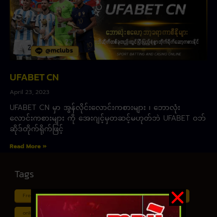
UFABET CN
April 23, 2023
UFABET CN မှာ အွန်လိုင်းလောင်းကစားများ ၊ ဘောလုံး
လောင်းကစားများ ကို အေးဂျင့်မှတဆင့်မဟုတ်ဘဲ UFABET ဝဘ်
ဆိုဒ်တိုက်ရိုက်ဖြင့်
Read More »
Tags
Free ငါး ပစ် ဂိမ်း
Myanmar ကာစီနို
Online ငါး ဂိမ်း apk
online ငါး ပစ် ဂိမ်းapp
Shan Koe Mee ငါး ပစ် ဂိမ်း