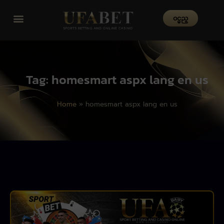
၀င္မည္
Tag: homesmart aspx lang en us
Home
»
homesmart aspx lang en us