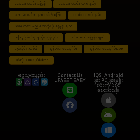
ဘောလုံး မောင်း ခန့်မှန်း
ဘောလုံး မောင်း တွက် နည်း
ဘောလုံး အင်တာနက် ပေါက် ကြေး
မောင်း လောင်း နည်း
ယနေ့ ကစား မည့် ဘောလုံး ပွဲ ခန့်မှန်း ချက်
ယုံကြည် စိတ်ချ ရ ဆုံး အွန်လိုင်း
အင်တာနက် ခန့်မှန်း ချက်
အွန်လိုင်း ကာစီနို
အွန်လိုင်း စလော့ဂိမ်း
အွန်လိုင်း စလော့ဂိမ်းapp
အွန်လိုင်း စလော့ဂိမ်းfree
ငွေသွင်းနည်း
Contact Us
iOS၊ Android
UFABET.BABY
နှင့် PC နှစ်မျိုး
လုံးကို ပံ့ပိုး
ပေးသည်။