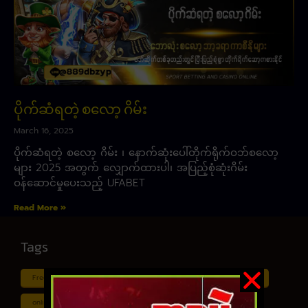
ပိုက်ဆံရတဲ့ စလော့ ဂိမ်း
March 16, 2025
ပိုက်ဆံရတဲ့ စလော့ ဂိမ်း ၊ နောက်ဆုံးပေါ်တိုက်ရိုက်ဝဘ်စလော့
များ 2025 အတွက် လျှောက်ထားပါ၊ အပြည့်စုံဆုံးဂိမ်း
ဝန်ဆောင်မှုပေးသည့် UFABET
Read More »
Tags
Free ငါး ပစ် ဂိမ်း
Myanmar ကာစီနို
Online ငါး ဂိမ်း apk
online ငါး ပစ် ဂိမ်းapp
Shan Koe Mee ငါး ပစ် ဂိမ်း