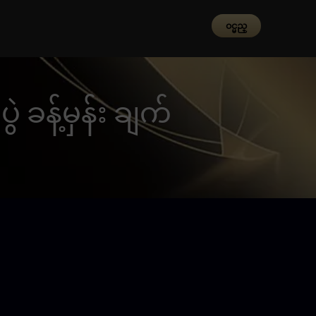
၀င္မည္
 ခန့်မှန်း ချက်