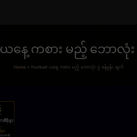
ယနေ့ ကစား မည့် ဘောလုံး ပွဲ
Home
»
Football ယနေ့ ကစား မည့် ဘောလုံး ပွဲ ခန့်မှန်း ချက်