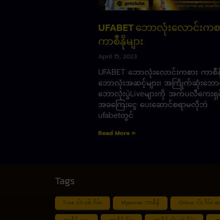
UFABET ဘောလုံးလောင်းကစ
ကာစီနိုများ
April 15, 2023
UFABET ဘောလုံးလောင်းကစား ကာစီနို
ဘောလုံးအဆင့်များ၊ အကြိုက်ဆုံးဘောလ
ဘောလုံးပွဲLiveများကို အက်ပလီကေးရှင်
အခကြေးငွေ ပေးဆောင်စရာမလိုဘဲ
ufabetတွင်
Read More »
Tags
Free ငါး ပစ် ဂိမ်း
Myanmar ကာစီနို
Online ငါး ဂိမ်း a