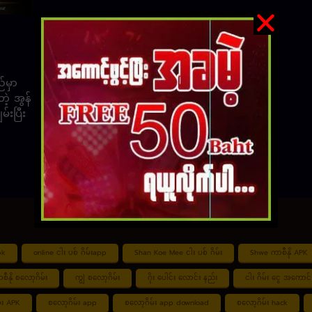
်မှာ
ဲ့ အွန်
်းပြီး
pk
online ငါး ပစ် ဂိမ်းapp
Shan Koe Mee ငါး ပစ် ဂိမ်း
Shwe ကာစီနို APK
စီနို စလော့ဂိမ်း
ကျွဲ စလော့ဂိမ်း
ဂိုး ပေါင်း လောင်း နည်း
ငါး ဂိမ်း ငွေ အကောင် 
်း APK
စလော့ဂိမ်း app
စလော့ဂိမ်း app download
စလော့ဂိမ်း hack