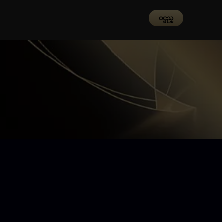
၀င္မည္