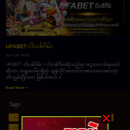
UFABET ငါးပစ်ဂိမ်း
April 24, 2023
UFABET ငါးပစ်ဂိမ်း ၊ ငါးပစ်ဂိမ်းဆိုသည်မှာ ငွေတကယ်ရတယ်
ဆိုတာ ကမ္ဘာပေါ်မှာရှိတဲ့ အွန်လိုင်းလောင်းကစားသမားအားလုံး
သိကျွမ်းပြီးသား ဖြစ်ပါတယ် ။
Read More »
Tags
Free ငါး ပစ် ဂိမ်း
Myanmar ကာစီနို
Online ငါး ဂိမ်း apk
online ငါး ပစ် ဂိမ်းapp
Shan Koe Mee ငါး ပစ် ဂိမ်း