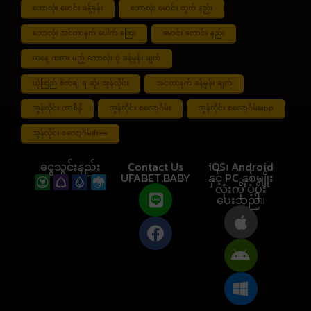
ဘောလုံး မောင်း ခန့်မှန်း
ဘောလုံး မောင်း တွက် နည်း
ဘောလုံး အင်တာနက် ပေါက် ကြေး
မောင်း လောင်း နည်း
ယနေ့ ကစား မည့် ဘောလုံး ပွဲ ခန့်မှန်း ချက်
ယုံကြည် စိတ်ချ ရ ဆုံး အွန်လိုင်း
အင်တာနက် ခန့်မှန်း ချက်
အွန်လိုင်း ကာစီနို
အွန်လိုင်း စလော့ဂိမ်း
အွန်လိုင်း စလော့ဂိမ်းapp
အွန်လိုင်း စလော့ဂိမ်းfree
ငွေသွင်းနည်း
Contact Us
iOS၊ Android
UFABET.BABY
နှင့် PC နှစ်မျိုး
လုံးကို ပံ့ပိုး
ပေးသည်။