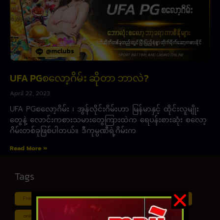
UFA PGစလော့ဂိမ်း ဆိုတာ ဘာလဲ?
April 22, 2023
UFA PGစလော့ဂိမ်း ၊ အွန်လိုင်းဂိမ်းဟာ မြန်မာနှင့် ထိုင်းလူမျိုး
တွေနဲ့ လောင်းကစားသမားတွေကြားထဲက ရေပန်းစားဆုံး စလော့
ဂိမ်းတစ်ခုဖြစ်ပါတယ်။ ဒီကုမ္ပဏီရဲ့ဂိမ်းက
Read More »
Tags
Free ငါး ပစ် ဂိမ်း
Myanmar ကာစီနို
Online ငါး ဂိမ်း apk
online ငါး ပစ် ဂိမ်းapp
Shan Koe Mee ငါး ပစ် ဂိမ်း