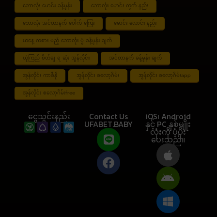
ဘောလုံး မောင်း ခန့်မှန်း
ဘောလုံး မောင်း တွက် နည်း
ဘောလုံး အင်တာနက် ပေါက် ကြေး
မောင်း လောင်း နည်း
ယနေ့ ကစား မည့် ဘောလုံး ပွဲ ခန့်မှန်း ချက်
ယုံကြည် စိတ်ချ ရ ဆုံး အွန်လိုင်း
အင်တာနက် ခန့်မှန်း ချက်
အွန်လိုင်း ကာစီနို
အွန်လိုင်း စလော့ဂိမ်း
အွန်လိုင်း စလော့ဂိမ်းapp
အွန်လိုင်း စလော့ဂိမ်းfree
ငွေသွင်းနည်း
Contact Us
iOS၊ Android
UFABET.BABY
နှင့် PC နှစ်မျိုး
လုံးကို ပံ့ပိုး
ပေးသည်။