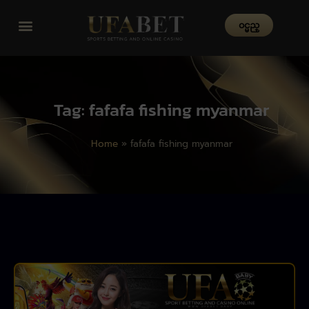
၀င္မည္
Tag: fafafa fishing myanmar
Home
»
fafafa fishing myanmar