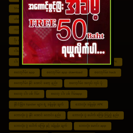
Shwe ကာစီနို APK
UFABET
ufabet888
ufabet เข้าสู่ระบบ
ကာစီနို app
ကာစီနို ဂိမ်း
ကာစီနို ငါး ပစ် ဂိမ်း
ကာစီနို စလော့ဂိမ်း
ကျွဲ စလော့ဂိမ်း
ဂိုး ပေါင်း လောင်း နည်း
ငါး ဂိမ်း ငွေ အကောင် ဆုံး
ငါးပစ်ဂိမ်း App download
ငါး ပစ် ဂိမ်း link
ငါး ပစ် ဂိမ်း ဆော့ နည်း
ငါး ပစ် ဂိမ်း ပိုက်ဆံ ရ
စလော့ဂိမ်း APK
စလော့ဂိမ်း app
စလော့ဂိမ်း app download
စလော့ဂိမ်း hack
စလော့ဂိမ်း နိုင် အောင် ဆော့ နည်း
စလော့ဂိမ်း အလုပ် လုပ် ပုံ
စလော့ ငါး ပစ် ဂိမ်း
စလော့ ငါး ပစ် ဂိမ်းapp
နိုင်ငံခြား tipster များ ရဲ့ ခန့်မှန်း ချက်
ဘောလုံး ခန့်မှန်း APK
ဘောလုံး ပွဲ နိုင် အောင် လောင်း နည်း
ဘောလုံး ပွဲ ပေါက် ကြေး ကြည့် နည်း
ဘောလုံး ပွဲ ပေါက် ကြေး နှင့် ခန့်မှန်း ချက်
ဘောလုံး မောင်း app