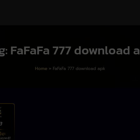
g: FaFaFa 777 download 
Home
»
FaFaFa 777 download apk