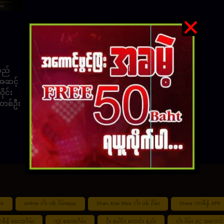
သည်
အဆင့်
ုင်း
းတစ်ဦး
pk
online ငါး ပစ် ဂိမ်းapp
Shan Koe Mee ငါး ပစ် ဂိမ်း
Shwe ကာစီနို APK
စီနို စလော့ဂိမ်း
ကျွဲ စလော့ဂိမ်း
ဂိုး ပေါင်း လောင်း နည်း
ငါး ဂိမ်း ငွေ အကောင် 