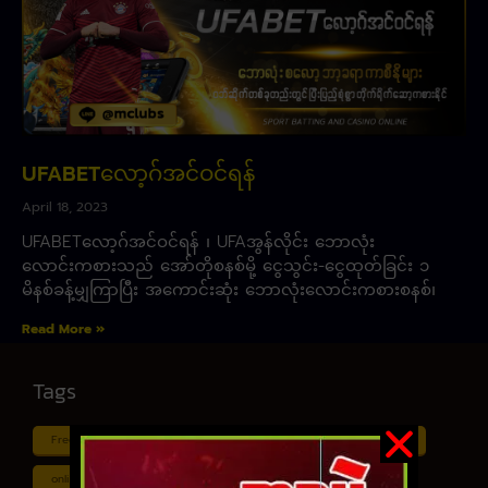
UFABETလော့ဂ်အင်ဝင်ရန်
April 18, 2023
UFABETလော့ဂ်အင်ဝင်ရန် ၊ UFAအွန်လိုင်း ဘောလုံး
လောင်းကစားသည် အော်တိုစနစ်မို့ ငွေသွင်း-ငွေထုတ်ခြင်း ၁
မိနစ်ခန့်မျှကြာပြီး အကောင်းဆုံး ဘောလုံးလောင်းကစားစနစ်၊
Read More »
Tags
Free ငါး ပစ် ဂိမ်း
Myanmar ကာစီနို
Online ငါး ဂိမ်း apk
online ငါး ပစ် ဂိမ်းapp
Shan Koe Mee ငါး ပစ် ဂိမ်း