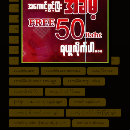
Shwe ကာစီနို APK
UFABET
ufabet888
ufabet เข้าสู่ระบบ
ကာစီနို app
ကာစီနို ဂိမ်း
ကာစီနို ငါး ပစ် ဂိမ်း
ကာစီနို စလော့ဂိမ်း
ကျွဲ စလော့ဂိမ်း
ဂိုး ပေါင်း လောင်း နည်း
ငါး ဂိမ်း ငွေ အကောင် ဆုံး
ငါးပစ်ဂိမ်း App download
ငါး ပစ် ဂိမ်း link
ငါး ပစ် ဂိမ်း ဆော့ နည်း
ငါး ပစ် ဂိမ်း ပိုက်ဆံ ရ
စလော့ဂိမ်း APK
စလော့ဂိမ်း app
စလော့ဂိမ်း app download
စလော့ဂိမ်း hack
စလော့ဂိမ်း နိုင် အောင် ဆော့ နည်း
စလော့ဂိမ်း အလုပ် လုပ် ပုံ
စလော့ ငါး ပစ် ဂိမ်း
စလော့ ငါး ပစ် ဂိမ်းapp
နိုင်ငံခြား tipster များ ရဲ့ ခန့်မှန်း ချက်
ဘောလုံး ခန့်မှန်း APK
ဘောလုံး ပွဲ နိုင် အောင် လောင်း နည်း
ဘောလုံး ပွဲ ပေါက် ကြေး ကြည့် နည်း
ဘောလုံး ပွဲ ပေါက် ကြေး နှင့် ခန့်မှန်း ချက်
ဘောလုံး မောင်း app