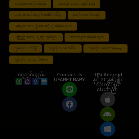
ဘောလုံး မောင်း ခန့်မှန်း
ဘောလုံး မောင်း တွက် နည်း
ဘောလုံး အင်တာနက် ပေါက် ကြေး
မောင်း လောင်း နည်း
ယနေ့ ကစား မည့် ဘောလုံး ပွဲ ခန့်မှန်း ချက်
ယုံကြည် စိတ်ချ ရ ဆုံး အွန်လိုင်း
အင်တာနက် ခန့်မှန်း ချက်
အွန်လိုင်း ကာစီနို
အွန်လိုင်း စလော့ဂိမ်း
အွန်လိုင်း စလော့ဂိမ်းapp
အွန်လိုင်း စလော့ဂိမ်းfree
ငွေသွင်းနည်း
Contact Us
iOS၊ Android
UFABET.BABY
နှင့် PC နှစ်မျိုး
လုံးကို ပံ့ပိုး
ပေးသည်။