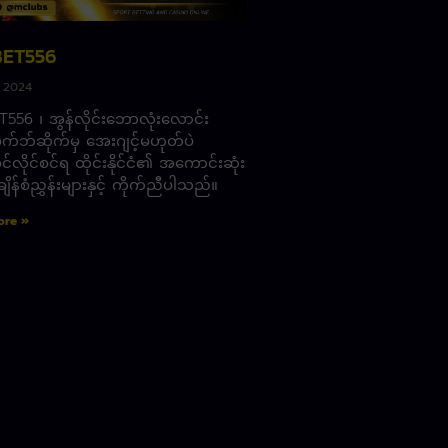
ET556
, 2024
556 ၊ အွန်လိုင်းဘောလုံးလောင်း
်ဘ်ဆိုက်မှ အေးဂျင့်မဟုတ်ပဲ
်လိုင်စင်ရ ထိုင်းနိုင်ငံ၏ အကောင်းဆုံး
ံချိန်စံညွှန်းများနှင့် ကိုက်ညီပါသည်။
ore »