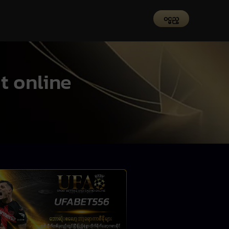
၀င္မည္
t online