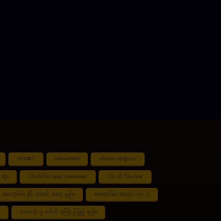
UFABET
ufabet888
ufabet เข้าสู่ระบบ
ဆုံး
ငါးပစ်ဂိမ်း App download
ငါး ပစ် ဂိမ်း link
စလော့ဂိမ်း နိုင် အောင် ဆော့ နည်း
စလော့ဂိမ်း အလုပ် လုပ် ပုံ
ဘောလုံး ပွဲ ပေါက် ကြေး ကြည့် နည်း