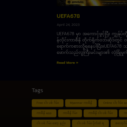
UEFA678
April 24, 2023
UEFA678 မှာ အကောင့်ဖွင့်ပြီး ကျွန်ုပ်တ
န်လိုင်းကာစီနို တိုက်ရိုက်ဝဘ်ဆိုဒ်တွင်
ရောက်ကစားလို့ရနေပါပြီး။UEFA678 
ဖောက်သည်လူကြီးမင်းများ၏ လုံခြုံမှုကိ
Read More »
Tags
Free ငါး ပစ် ဂိမ်း
Myanmar ကာစီနို
Online ငါး ဂိမ်း a
ကာစီနို app
ကာစီနို ဂိမ်း
ကာစီနို ငါး ပစ် ဂိမ်း
ကာ
ငါး ပစ် ဂိမ်း ဆော့ နည်း
ငါး ပစ် ဂိမ်း ပိုက်ဆံ ရ
စလော့ဂိမ