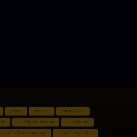
UFABET
ufabet888
ufabet เข้าสู่ระบบ
ဆုံး
ငါးပစ်ဂိမ်း App download
ငါး ပစ် ဂိမ်း link
စလော့ဂိမ်း နိုင် အောင် ဆော့ နည်း
စလော့ဂိမ်း အလုပ် လုပ် ပုံ