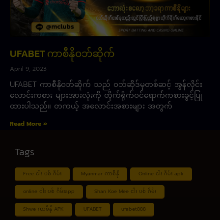
UFABET ကာစီနိုဝဘ်ဆိုက်
April 9, 2023
UFABET ကာစီနိုဝဘ်ဆိုက် သည် ဝဘ်ဆိုဒ်မှတစ်ဆင့် အွန်လိုင်း
လောင်းကစား များအားလုံးကို တိုက်ရိုက်ဝင်ရောက်ကစားခွင့်ပြု
ထားပါသည်။ တကယ့် အလောင်းအစားများ အတွက်
Read More »
Tags
Free ငါး ပစ် ဂိမ်း
Myanmar ကာစီနို
Online ငါး ဂိမ်း apk
online ငါး ပစ် ဂိမ်းapp
Shan Koe Mee ငါး ပစ် ဂိမ်း
Shwe ကာစီနို APK
UFABET
ufabet888