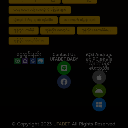
ယနေ့ ကစား မည့် ဘောလုံး ပွဲ ခန့်မှန်း ချက်
ယုံကြည် စိတ်ချ ရ ဆုံး အွန်လိုင်း
အင်တာနက် ခန့်မှန်း ချက်
အွန်လိုင်း ကာစီနို
အွန်လိုင်း စလော့ဂိမ်း
အွန်လိုင်း စလော့ဂိမ်းapp
အွန်လိုင်း စလော့ဂိမ်းfree
ငွေသွင်းနည်း
Contact Us
iOS၊ Android
UFABET.BABY
နှင့် PC နှစ်မျိုး
လုံးကို ပံ့ပိုး
ပေးသည်။
© Copyright 2023
UFABET
All Rights Reserved.