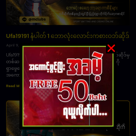
Ufa19191 နံပါတ် 1 ဘောလုံးလောင်းကစားဝဘ်ဆိုဒ်
April 9, 2023
Ufa19191 အွန်လိုင်းလောင်းကစားဝက်ဘ်ဆိုက် အေးဂျင့်ဝဘ်ဆိုဒ်မှ
တစ်ဆင့်၊ သင်သည် လောင်းကစားဝဘ်ဆိုဒ်ကောင်းတစ်ခုကို
ရှာဖွေနေပါက ဤကာလအတွင်း UFABET ဝဘ်ဆိုဒ်သည်
အကောင်းဆုံးဖြစ်သည်။
Read More »