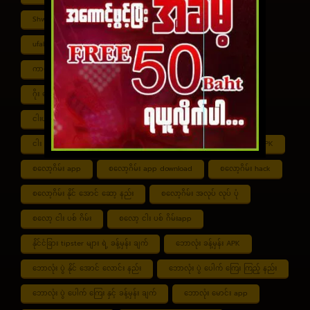
Shwe ကာစီနို APK
UFABET
ufabet888
ufabet เข้าสู่ระบบ
ကာစီနို app
ကာစီနို ဂိမ်း
ကာစီနို ငါး ပစ် ဂိမ်း
ကာစီနို စလော့ဂိမ်း
ကျွဲ စလော့ဂိမ်း
ဂိုး ပေါင်း လောင်း နည်း
ငါး ဂိမ်း ငွေ အကောင် ဆုံး
ငါးပစ်ဂိမ်း App download
ငါး ပစ် ဂိမ်း link
ငါး ပစ် ဂိမ်း ဆော့ နည်း
ငါး ပစ် ဂိမ်း ပိုက်ဆံ ရ
စလော့ဂိမ်း APK
စလော့ဂိမ်း app
စလော့ဂိမ်း app download
စလော့ဂိမ်း hack
စလော့ဂိမ်း နိုင် အောင် ဆော့ နည်း
စလော့ဂိမ်း အလုပ် လုပ် ပုံ
စလော့ ငါး ပစ် ဂိမ်း
စလော့ ငါး ပစ် ဂိမ်းapp
နိုင်ငံခြား tipster များ ရဲ့ ခန့်မှန်း ချက်
ဘောလုံး ခန့်မှန်း APK
ဘောလုံး ပွဲ နိုင် အောင် လောင်း နည်း
ဘောလုံး ပွဲ ပေါက် ကြေး ကြည့် နည်း
ဘောလုံး ပွဲ ပေါက် ကြေး နှင့် ခန့်မှန်း ချက်
ဘောလုံး မောင်း app