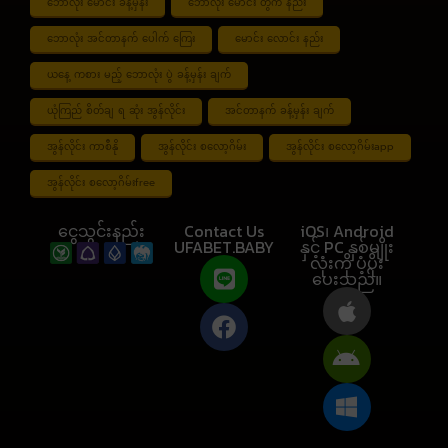
ဘောလုံး မောင်း ခန့်မှန်း
ဘောလုံး မောင်း တွက် နည်း
ဘောလုံး အင်တာနက် ပေါက် ကြေး
မောင်း လောင်း နည်း
ယနေ့ ကစား မည့် ဘောလုံး ပွဲ ခန့်မှန်း ချက်
ယုံကြည် စိတ်ချ ရ ဆုံး အွန်လိုင်း
အင်တာနက် ခန့်မှန်း ချက်
အွန်လိုင်း ကာစီနို
အွန်လိုင်း စလော့ဂိမ်း
အွန်လိုင်း စလော့ဂိမ်းapp
အွန်လိုင်း စလော့ဂိမ်းfree
ငွေသွင်းနည်း
Contact Us
iOS၊ Android
UFABET.BABY
နှင့် PC နှစ်မျိုး
လုံးကို ပံ့ပိုး
ပေးသည်။