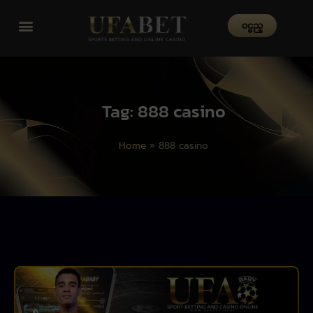
၀င္မည္
Tag: 888 casino
Home
»
888 casino