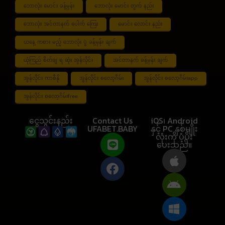
ဘောလုံး မောင်း ခန့်မှန်း
ဘောလုံး မောင်း တွက် နည်း
ဘောလုံး အင်တာနက် ပေါက် ကြေး
မောင်း လောင်း နည်း
ယနေ့ ကစား မည့် ဘောလုံး ပွဲ ခန့်မှန်း ချက်
ယုံကြည် စိတ်ချ ရ ဆုံး အွန်လိုင်း
အင်တာနက် ခန့်မှန်း ချက်
အွန်လိုင်း ကာစီနို
အွန်လိုင်း စလော့ဂိမ်း
အွန်လိုင်း စလော့ဂိမ်းapp
အွန်လိုင်း စလော့ဂိမ်းfree
ငွေသွင်းနည်း
Contact Us
iOS၊ Android
UFABET.BABY
နှင့် PC နှစ်မျိုး
လုံးကို ပံ့ပိုး
ပေးသည်။