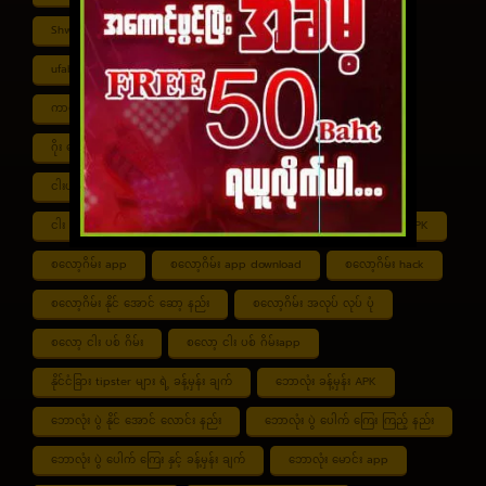
Shwe ကာစီနို APK
UFABET
ufabet888
ufabet เข้าสู่ระบบ
ကာစီနို app
ကာစီနို ဂိမ်း
ကာစီနို ငါး ပစ် ဂိမ်း
ကာစီနို စလော့ဂိမ်း
ကျွဲ စလော့ဂိမ်း
ဂိုး ပေါင်း လောင်း နည်း
ငါး ဂိမ်း ငွေ အကောင် ဆုံး
ငါးပစ်ဂိမ်း App download
ငါး ပစ် ဂိမ်း link
ငါး ပစ် ဂိမ်း ဆော့ နည်း
ငါး ပစ် ဂိမ်း ပိုက်ဆံ ရ
စလော့ဂိမ်း APK
စလော့ဂိမ်း app
စလော့ဂိမ်း app download
စလော့ဂိမ်း hack
စလော့ဂိမ်း နိုင် အောင် ဆော့ နည်း
စလော့ဂိမ်း အလုပ် လုပ် ပုံ
စလော့ ငါး ပစ် ဂိမ်း
စလော့ ငါး ပစ် ဂိမ်းapp
နိုင်ငံခြား tipster များ ရဲ့ ခန့်မှန်း ချက်
ဘောလုံး ခန့်မှန်း APK
ဘောလုံး ပွဲ နိုင် အောင် လောင်း နည်း
ဘောလုံး ပွဲ ပေါက် ကြေး ကြည့် နည်း
ဘောလုံး ပွဲ ပေါက် ကြေး နှင့် ခန့်မှန်း ချက်
ဘောလုံး မောင်း app