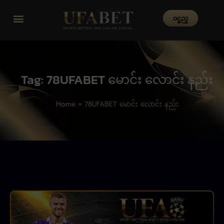
၀င္မည္
Tag: 78UFABET မောင်း လောင်း နည်း
Home
»
78UFABET မောင်း လောင်း နည်း