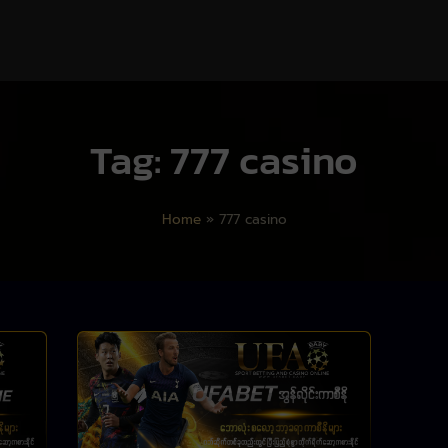
Tag: 777 casino
Home
»
777 casino