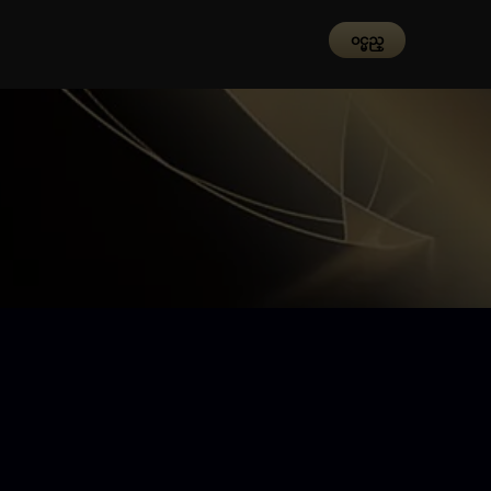
၀င္မည္