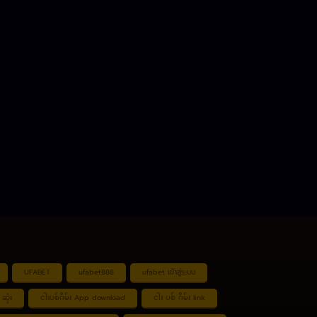
UFABET
ufabet888
ufabet เข้าสู่ระบบ
ဆုံး
ငါးပစ်ဂိမ်း App download
ငါး ပစ် ဂိမ်း link