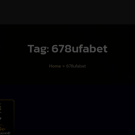
Tag: 678ufabet
Home
»
678ufabet