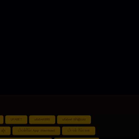
UFABET
ufabet888
ufabet เข้าสู่ระบบ
ဆုံး
ငါးပစ်ဂိမ်း App download
ငါး ပစ် ဂိမ်း link