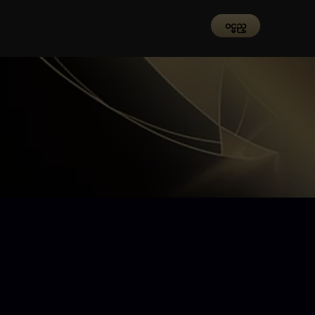
၀င္မည္