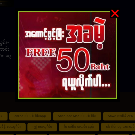
ွင်း-
ောင်း
်း-ငွေ
pk
online ငါး ပစ် ဂိမ်းapp
Shan Koe Mee ငါး ပစ် ဂိမ်း
Shwe ကာစီနို APK
စီနို စလော့ဂိမ်း
ကျွဲ စလော့ဂိမ်း
ဂိုး ပေါင်း လောင်း နည်း
ငါး ဂိမ်း ငွေ အကောင် 