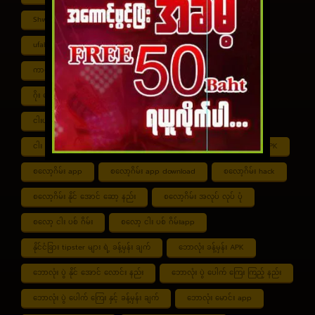
Shwe ကာစီနို APK
UFABET
ufabet888
ufabet เข้าสู่ระบบ
ကာစီနို app
ကာစီနို ဂိမ်း
ကာစီနို ငါး ပစ် ဂိမ်း
ကာစီနို စလော့ဂိမ်း
ကျွဲ စလော့ဂိမ်း
ဂိုး ပေါင်း လောင်း နည်း
ငါး ဂိမ်း ငွေ အကောင် ဆုံး
ငါးပစ်ဂိမ်း App download
ငါး ပစ် ဂိမ်း link
ငါး ပစ် ဂိမ်း ဆော့ နည်း
ငါး ပစ် ဂိမ်း ပိုက်ဆံ ရ
စလော့ဂိမ်း APK
စလော့ဂိမ်း app
စလော့ဂိမ်း app download
စလော့ဂိမ်း hack
စလော့ဂိမ်း နိုင် အောင် ဆော့ နည်း
စလော့ဂိမ်း အလုပ် လုပ် ပုံ
စလော့ ငါး ပစ် ဂိမ်း
စလော့ ငါး ပစ် ဂိမ်းapp
နိုင်ငံခြား tipster များ ရဲ့ ခန့်မှန်း ချက်
ဘောလုံး ခန့်မှန်း APK
ဘောလုံး ပွဲ နိုင် အောင် လောင်း နည်း
ဘောလုံး ပွဲ ပေါက် ကြေး ကြည့် နည်း
ဘောလုံး ပွဲ ပေါက် ကြေး နှင့် ခန့်မှန်း ချက်
ဘောလုံး မောင်း app