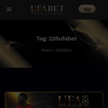
၀င္မည္
Tag: 228ufabet
Home
»
228ufabet