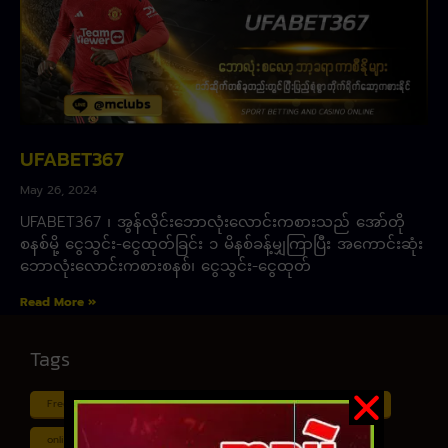
UFABET367
May 26, 2024
UFABET367 ၊ အွန်လိုင်းဘောလုံးလောင်းကစားသည် အော်တို
စနစ်မို့ ငွေသွင်း-ငွေထုတ်ခြင်း ၁ မိနစ်ခန့်မျှကြာပြီး အကောင်းဆုံး
ဘောလုံးလောင်းကစားစနစ်၊ ငွေသွင်း-ငွေထုတ်
Read More »
Tags
Free ငါး ပစ် ဂိမ်း
Myanmar ကာစီနို
Online ငါး ဂိမ်း apk
online ငါး ပစ် ဂိမ်းapp
Shan Koe Mee ငါး ပစ် ဂိမ်း