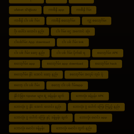
ufabet เข้าสู่ระบบ
ကာစီနို app
ကာစီနို ဂိမ်း
ကာစီနို ငါး ပစ် ဂိမ်း
ကာစီနို စလော့ဂိမ်း
ကျွဲ စလော့ဂိမ်း
ဂိုး ပေါင်း လောင်း နည်း
ငါး ဂိမ်း ငွေ အကောင် ဆုံး
ငါးပစ်ဂိမ်း App download
ငါး ပစ် ဂိမ်း link
ငါး ပစ် ဂိမ်း ဆော့ နည်း
ငါး ပစ် ဂိမ်း ပိုက်ဆံ ရ
စလော့ဂိမ်း APK
စလော့ဂိမ်း app
စလော့ဂိမ်း app download
စလော့ဂိမ်း hack
စလော့ဂိမ်း နိုင် အောင် ဆော့ နည်း
စလော့ဂိမ်း အလုပ် လုပ် ပုံ
စလော့ ငါး ပစ် ဂိမ်း
စလော့ ငါး ပစ် ဂိမ်းapp
နိုင်ငံခြား tipster များ ရဲ့ ခန့်မှန်း ချက်
ဘောလုံး ခန့်မှန်း APK
ဘောလုံး ပွဲ နိုင် အောင် လောင်း နည်း
ဘောလုံး ပွဲ ပေါက် ကြေး ကြည့် နည်း
ဘောလုံး ပွဲ ပေါက် ကြေး နှင့် ခန့်မှန်း ချက်
ဘောလုံး မောင်း app
ဘောလုံး မောင်း ခန့်မှန်း
ဘောလုံး မောင်း တွက် နည်း