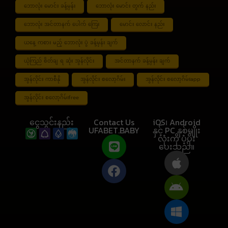
ဘောလုံး မောင်း ခန့်မှန်း
ဘောလုံး မောင်း တွက် နည်း
ဘောလုံး အင်တာနက် ပေါက် ကြေး
မောင်း လောင်း နည်း
ယနေ့ ကစား မည့် ဘောလုံး ပွဲ ခန့်မှန်း ချက်
ယုံကြည် စိတ်ချ ရ ဆုံး အွန်လိုင်း
အင်တာနက် ခန့်မှန်း ချက်
အွန်လိုင်း ကာစီနို
အွန်လိုင်း စလော့ဂိမ်း
အွန်လိုင်း စလော့ဂိမ်းapp
အွန်လိုင်း စလော့ဂိမ်းfree
ငွေသွင်းနည်း
Contact Us
iOS၊ Android
UFABET.BABY
နှင့် PC နှစ်မျိုး
လုံးကို ပံ့ပိုး
ပေးသည်။