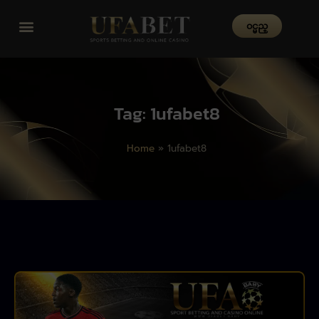
၀င္မည္
Tag: 1ufabet8
Home
»
1ufabet8