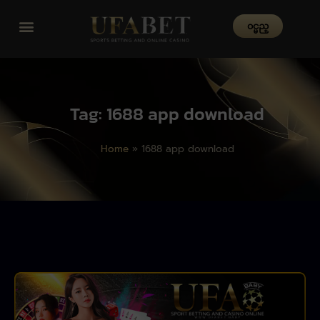
၀င္မည္
Tag: 1688 app download
Home
»
1688 app download