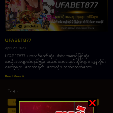
UFABET877
April 29, 2023
UFABET877 ၊ အသင့်တော်ဆုံး ufabetအဆင့်မြင့်ဆုံး
အလိုအလျောက်စနစ်ဖြင့်၊ လောင်းကစားဝဘ်ဆိုဒ်များ၊ အွန်လိုင်း
စလော့များ၊ ဘေကာရက်၊ ဘောလုံး၊ ဘတ်စကတ်ဘော၊
Read More »
Tags
Free ငါး ပစ် ဂိမ်း
Myanmar ကာစီနို
Online ငါး ဂိမ်း apk
online ငါး ပစ် ဂိမ်းapp
Shan Koe Mee ငါး ပစ် ဂိမ်း