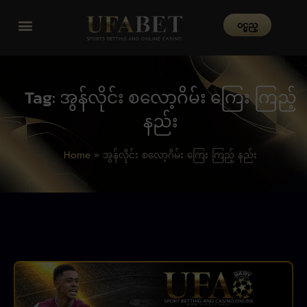
၀င္မည္
Tag: အွန်လိုင်း စလော့ဂိမ်း ကြေး ကြည့်
နည်း
Home
»
အွန်လိုင်း စလော့ဂိမ်း ကြေး ကြည့် နည်း