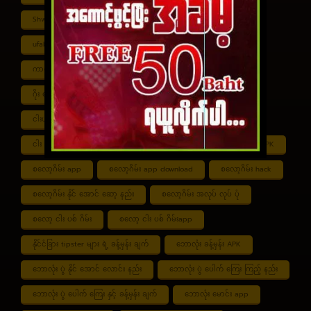
Shwe ကာစီနို APK
UFABET
ufabet888
ufabet เข้าสู่ระบบ
ကာစီနို app
ကာစီနို ဂိမ်း
ကာစီနို ငါး ပစ် ဂိမ်း
ကာစီနို စလော့ဂိမ်း
ကျွဲ စလော့ဂိမ်း
ဂိုး ပေါင်း လောင်း နည်း
ငါး ဂိမ်း ငွေ အကောင် ဆုံး
ငါးပစ်ဂိမ်း App download
ငါး ပစ် ဂိမ်း link
ငါး ပစ် ဂိမ်း ဆော့ နည်း
ငါး ပစ် ဂိမ်း ပိုက်ဆံ ရ
စလော့ဂိမ်း APK
စလော့ဂိမ်း app
စလော့ဂိမ်း app download
စလော့ဂိမ်း hack
စလော့ဂိမ်း နိုင် အောင် ဆော့ နည်း
စလော့ဂိမ်း အလုပ် လုပ် ပုံ
စလော့ ငါး ပစ် ဂိမ်း
စလော့ ငါး ပစ် ဂိမ်းapp
နိုင်ငံခြား tipster များ ရဲ့ ခန့်မှန်း ချက်
ဘောလုံး ခန့်မှန်း APK
ဘောလုံး ပွဲ နိုင် အောင် လောင်း နည်း
ဘောလုံး ပွဲ ပေါက် ကြေး ကြည့် နည်း
ဘောလုံး ပွဲ ပေါက် ကြေး နှင့် ခန့်မှန်း ချက်
ဘောလုံး မောင်း app