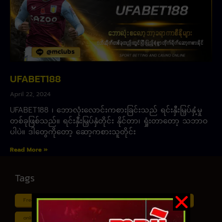
UFABET188
April 22, 2024
UFABET188 ၊ ဘောလုံးလောင်းကစားခြင်းသည် ရင်းနှီးမြှပ်နှံ့မှု
တစ်ခုဖြစ်သည်။ ရင်းနှီးမြှပ်နှံတိုင်း နိုင်တာ၊ ရှုံးတာတော့ သဘာဝ
ပါပဲ။ ဒါတွေကိုတော့ ဆော့ကစားသူတိုင်း
Read More »
Tags
Free ငါး ပစ် ဂိမ်း
Myanmar ကာစီနို
Online ငါး ဂိမ်း apk
online ငါး ပစ် ဂိမ်းapp
Shan Koe Mee ငါး ပစ် ဂိမ်း