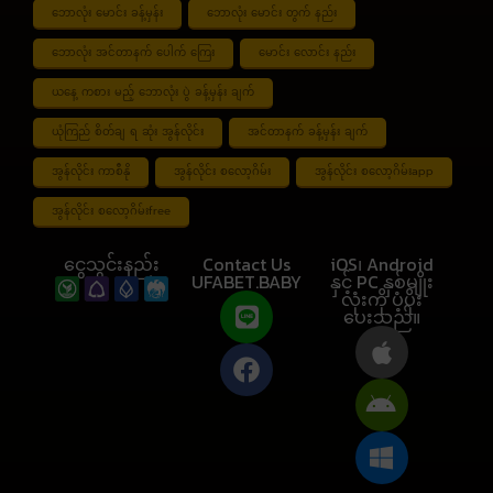
ဘောလုံး မောင်း ခန့်မှန်း
ဘောလုံး မောင်း တွက် နည်း
ဘောလုံး အင်တာနက် ပေါက် ကြေး
မောင်း လောင်း နည်း
ယနေ့ ကစား မည့် ဘောလုံး ပွဲ ခန့်မှန်း ချက်
ယုံကြည် စိတ်ချ ရ ဆုံး အွန်လိုင်း
အင်တာနက် ခန့်မှန်း ချက်
အွန်လိုင်း ကာစီနို
အွန်လိုင်း စလော့ဂိမ်း
အွန်လိုင်း စလော့ဂိမ်းapp
အွန်လိုင်း စလော့ဂိမ်းfree
ငွေသွင်းနည်း
Contact Us
iOS၊ Android
UFABET.BABY
နှင့် PC နှစ်မျိုး
လုံးကို ပံ့ပိုး
ပေးသည်။