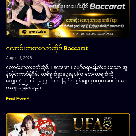
လောင်းကစားဝဘ်ဆိုဒ် Baccarat
August 1, 2023
လောင်းကစားဝဘ်ဆိုဒ် Baccarat ၊ ပျော်စရာဖန်တီးပေးသော အွ
န်လိုင်းကာစီနိုဂိမ်း တစ်ခုကိုရှာဖွေနေပါက ဘေကာရက်ကို
လျှောက်ထားပါ၊ ငွေရှာပါ၊ အမြတ်အစွန်းများစွာထုတ်ပေးပါ၊ ဘေ
ကာရက်ဖြစ်ရမည်၊
Read More »