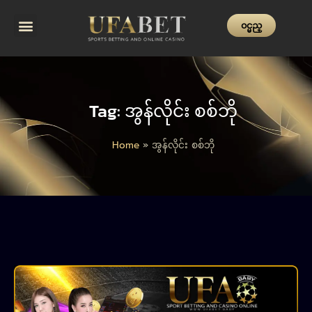
၀င္မည္
ပင်မစာမျက်နှာ (Homepage)
သတင်း (News)
ဆက်သွယ်ရန် (Contact)
Tag: အွန်လိုင်း စစ်ဘို
Home
»
အွန်လိုင်း စစ်ဘို