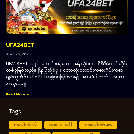
UFA24BET
April 28, 2023
UFA24BET သည် ကောင်းမွန်သော အွန်လိုင်းကာစီနိုဂိမ်းဝဘ်ဆိုဒ်
တစ်ခုဖြစ်သည်။ ပြီးပြည့်စုံမှု ၊ ဘောလုံးလောင်းကစားဂိမ်းကစား
ချင်သူတိုင်း UFABETအဖွဲ့ဝင်ဖြစ်လာရန် အာမခံပါသည်။ အမှား
အယွင်းမရှိ၊
Read More »
Tags
Free ငါး ပစ် ဂိမ်း
Myanmar ကာစီနို
Online ငါး ဂိမ်း apk