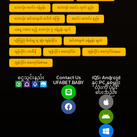
ဘောလုံး မောင်း ခန့်မှန်း
ဘောလုံး မောင်း တွက် နည်း
ဘောလုံး အင်တာနက် ပေါက် ကြေး
မောင်း လောင်း နည်း
ယနေ့ ကစား မည့် ဘောလုံး ပွဲ ခန့်မှန်း ချက်
ယုံကြည် စိတ်ချ ရ ဆုံး အွန်လိုင်း
အင်တာနက် ခန့်မှန်း ချက်
အွန်လိုင်း ကာစီနို
အွန်လိုင်း စလော့ဂိမ်း
အွန်လိုင်း စလော့ဂိမ်းapp
အွန်လိုင်း စလော့ဂိမ်းfree
ငွေသွင်းနည်း
Contact Us
iOS၊ Android
UFABET.BABY
နှင့် PC နှစ်မျိုး
လုံးကို ပံ့ပိုး
ပေးသည်။