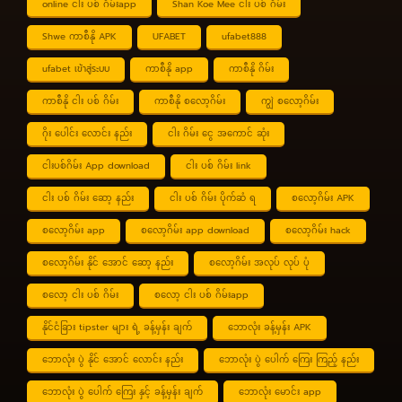
online ငါး ပစ် ဂိမ်းapp
Shan Koe Mee ငါး ပစ် ဂိမ်း
Shwe ကာစီနို APK
UFABET
ufabet888
ufabet เข้าสู่ระบบ
ကာစီနို app
ကာစီနို ဂိမ်း
ကာစီနို ငါး ပစ် ဂိမ်း
ကာစီနို စလော့ဂိမ်း
ကျွဲ စလော့ဂိမ်း
ဂိုး ပေါင်း လောင်း နည်း
ငါး ဂိမ်း ငွေ အကောင် ဆုံး
ငါးပစ်ဂိမ်း App download
ငါး ပစ် ဂိမ်း link
ငါး ပစ် ဂိမ်း ဆော့ နည်း
ငါး ပစ် ဂိမ်း ပိုက်ဆံ ရ
စလော့ဂိမ်း APK
စလော့ဂိမ်း app
စလော့ဂိမ်း app download
စလော့ဂိမ်း hack
စလော့ဂိမ်း နိုင် အောင် ဆော့ နည်း
စလော့ဂိမ်း အလုပ် လုပ် ပုံ
စလော့ ငါး ပစ် ဂိမ်း
စလော့ ငါး ပစ် ဂိမ်းapp
နိုင်ငံခြား tipster များ ရဲ့ ခန့်မှန်း ချက်
ဘောလုံး ခန့်မှန်း APK
ဘောလုံး ပွဲ နိုင် အောင် လောင်း နည်း
ဘောလုံး ပွဲ ပေါက် ကြေး ကြည့် နည်း
ဘောလုံး ပွဲ ပေါက် ကြေး နှင့် ခန့်မှန်း ချက်
ဘောလုံး မောင်း app