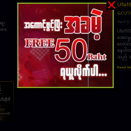
UFABET အွန်လိုင်းကာစီနို
Ufa19
လောင
April 19, 2023
April 9,
ရာ့
UFABET အွန်လိုင်းကာစီနို ၊ အွန်လိုင်းကာစီနို
ara,
များတွင် အားကစားလောင်းကစားသည် ယနေ့
Ufa191
ခေတ်တွင် ရေပန်းအစားဆုံး လောင်းကစား
အေးဂျင
ဖြစ်သည် ။ ပါဝင်လောင်းကစားပြုနိုင်သော
လောင်း
နေပါက
Read More »
သည် အ
Read M