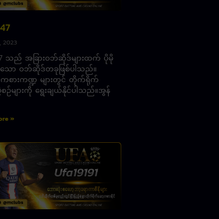
47
9, 2023
 သည် အခြားဝဘ်ဆိုဒ်များထက် ပိုမို
းသော ဝဘ်ဆိုဒ်တခုဖြစ်ပါသည်။
ကစားကဏ္ဍ များတွင် တိုက်ရိုက်
ဲစဉ်များကို ရွေးချယ်နိုင်ပါသည်။အွန်
ore »