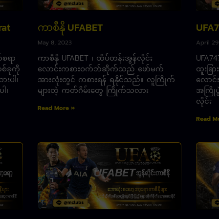
rat
ကာစီနို UFABET
UFA7
May 8, 2023
April 2
ာ်စရာ
ကာစီနို UFABET ၊ ထိပ်တန်းအွန်လိုင်း
UFA747
စ်ခုကို
လောင်းကစားဝက်ဘ်ဆိုက်သည် ဖော်မက်
ထူးခြာ
ားပါ၊
အားလုံးတွင် ကစားရန် ရနိုင်သည်။ လူကြိုက်
လောင်း
ပါ၊
များတဲ့ ကတ်ဂိမ်းတွေ ကြိုက်သလား
အကြိုပွ
လိုင်း
Read More »
Read M