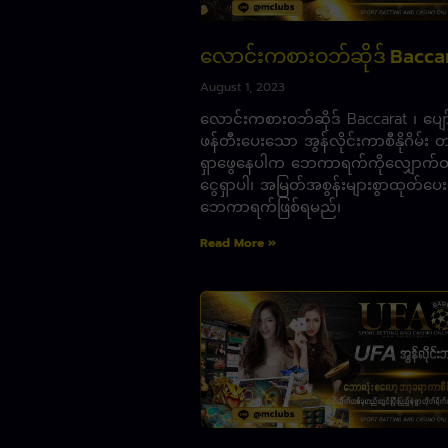
လောင်းကစားဝဘ်ဆိုဒ် Bacca
August 1, 2023
လောင်းကစားဝဘ်ဆိုဒ် Baccarat ၊ ပျေ
ဖန်တီးပေးသော အွန်လိုင်းကာစီနိုဂိမ်း တ
ရှာဖွေနေပါက ဘေကာရက်ကိုလျှောက်ထ
ငွေရှာပါ၊ အမြတ်အစွန်းများစွာထုတ်ပေး
ဘေကာရက်ဖြစ်ရမည်၊
Read More »