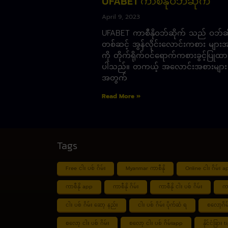
UFABET ကာစီနိုဝဘ်ဆိုက်
April 9, 2023
UFABET ကာစီနိုဝဘ်ဆိုက် သည် ဝဘ်ဆို
တစ်ဆင့် အွန်လိုင်းလောင်းကစား များအ
ကို တိုက်ရိုက်ဝင်ရောက်ကစားခွင့်ပြုထာ
ပါသည်။ တကယ့် အလောင်းအစားများ
အတွက်
Read More »
Tags
Free ငါး ပစ် ဂိမ်း
Myanmar ကာစီနို
Online ငါး ဂိမ်း a
ကာစီနို app
ကာစီနို ဂိမ်း
ကာစီနို ငါး ပစ် ဂိမ်း
ကာ
ငါး ပစ် ဂိမ်း ဆော့ နည်း
ငါး ပစ် ဂိမ်း ပိုက်ဆံ ရ
စလော့ဂိမ
စလော့ ငါး ပစ် ဂိမ်း
စလော့ ငါး ပစ် ဂိမ်းapp
နိုင်ငံခြား 