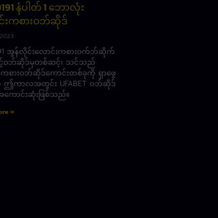
191 နံပါတ် 1 ဘောလုံး
်းကစားဝဘ်ဆိုဒ်
 2023
91 အွန်လိုင်းလောင်းကစားဝက်ဘ်ဆိုက်
့်ဝဘ်ဆိုဒ်မှတစ်ဆင့်၊ သင်သည်
ကစားဝဘ်ဆိုဒ်ကောင်းတစ်ခုကို ရှာဖွေ
 ဤကာလအတွင်း UFABET ဝဘ်ဆိုဒ်
ကောင်းဆုံးဖြစ်သည်။
ore »