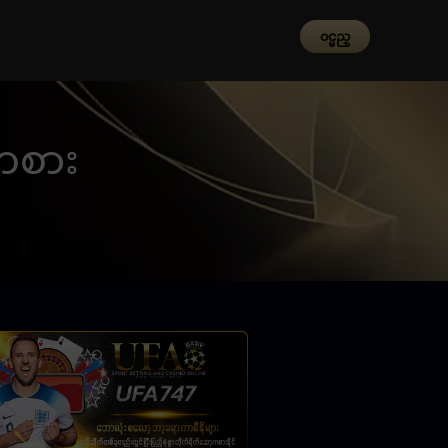
၀င္မည္
 ကစား