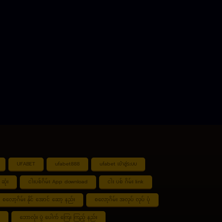
UFABET
ufabet888
ufabet เข้าสู่ระบบ
ဆုံး
ငါးပစ်ဂိမ်း App download
ငါး ပစ် ဂိမ်း link
စလော့ဂိမ်း နိုင် အောင် ဆော့ နည်း
စလော့ဂိမ်း အလုပ် လုပ် ပုံ
ဘောလုံး ပွဲ ပေါက် ကြေး ကြည့် နည်း