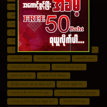
Shwe ကာစီနို APK
UFABET
ufabet888
ufabet เข้าสู่ระบบ
ကာစီနို app
ကာစီနို ဂိမ်း
ကာစီနို ငါး ပစ် ဂိမ်း
ကာစီနို စလော့ဂိမ်း
ကျွဲ စလော့ဂိမ်း
ဂိုး ပေါင်း လောင်း နည်း
ငါး ဂိမ်း ငွေ အကောင် ဆုံး
ငါးပစ်ဂိမ်း App download
ငါး ပစ် ဂိမ်း link
ငါး ပစ် ဂိမ်း ဆော့ နည်း
ငါး ပစ် ဂိမ်း ပိုက်ဆံ ရ
စလော့ဂိမ်း APK
စလော့ဂိမ်း app
စလော့ဂိမ်း app download
စလော့ဂိမ်း hack
စလော့ဂိမ်း နိုင် အောင် ဆော့ နည်း
စလော့ဂိမ်း အလုပ် လုပ် ပုံ
စလော့ ငါး ပစ် ဂိမ်း
စလော့ ငါး ပစ် ဂိမ်းapp
နိုင်ငံခြား tipster များ ရဲ့ ခန့်မှန်း ချက်
ဘောလုံး ခန့်မှန်း APK
ဘောလုံး ပွဲ နိုင် အောင် လောင်း နည်း
ဘောလုံး ပွဲ ပေါက် ကြေး ကြည့် နည်း
ဘောလုံး ပွဲ ပေါက် ကြေး နှင့် ခန့်မှန်း ချက်
ဘောလုံး မောင်း app