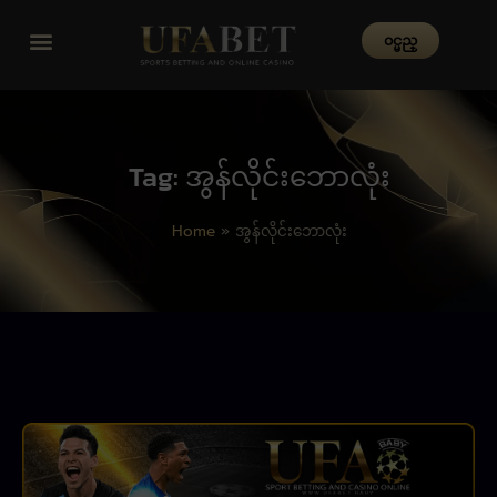
၀င္မည္
Tag: အွန်လိုင်းဘောလုံး
Home
»
အွန်လိုင်းဘောလုံး