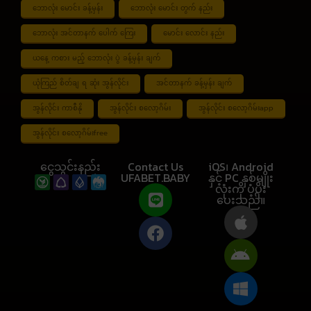
ဘောလုံး မောင်း ခန့်မှန်း
ဘောလုံး မောင်း တွက် နည်း
ဘောလုံး အင်တာနက် ပေါက် ကြေး
မောင်း လောင်း နည်း
ယနေ့ ကစား မည့် ဘောလုံး ပွဲ ခန့်မှန်း ချက်
ယုံကြည် စိတ်ချ ရ ဆုံး အွန်လိုင်း
အင်တာနက် ခန့်မှန်း ချက်
အွန်လိုင်း ကာစီနို
အွန်လိုင်း စလော့ဂိမ်း
အွန်လိုင်း စလော့ဂိမ်းapp
အွန်လိုင်း စလော့ဂိမ်းfree
ငွေသွင်းနည်း
Contact Us
iOS၊ Android
UFABET.BABY
နှင့် PC နှစ်မျိုး
လုံးကို ပံ့ပိုး
ပေးသည်။