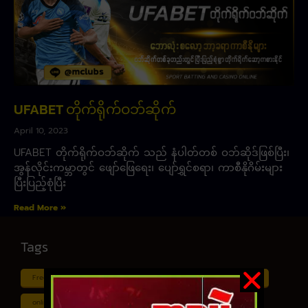
UFABET တိုက်ရိုက်ဝဘ်ဆိုက်
April 10, 2023
UFABET တိုက်ရိုက်ဝဘ်ဆိုက် သည် နံပါတ်တစ် ဝဘ်ဆိုဒ်ဖြစ်ပြီး၊
အွန်လိုင်းကမ္ဘာတွင် ဖျော်ဖြေရေး၊ ပျော်ရွှင်စရာ၊ ကာစီနိုဂိမ်းများ
ပြီးပြည့်စုံပြီး
Read More »
Tags
Free ငါး ပစ် ဂိမ်း
Myanmar ကာစီနို
Online ငါး ဂိမ်း apk
online ငါး ပစ် ဂိမ်းapp
Shan Koe Mee ငါး ပစ် ဂိမ်း