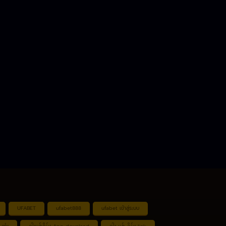
UFABET
ufabet888
ufabet เข้าสู่ระบบ