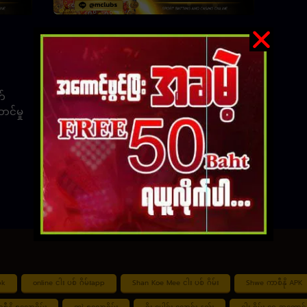
UFABET စလော့ဂိမ်း UFA နှင့် အ
လုံခြုံဆုံးကစားပါ
April 10, 2023
က်
UFABET စလော့ဂိမ်း နှင့် ကျွန်ုပ်တို့ဝဘ်ဆိုဒ်
ာင်မှု
သည် ပိုမိုကောင်းမွန်သောကစားဂိမ်းများ ဂိမ်း
ချစ်သူများ၊ ဆော့ကစားသူများထံကို အပြည့်စုံ
ဆုံးပုံစံဖြင့် ရောက်ရှိရမယ်ဆိုတဲ့ ရည်ရွယ်ချက်
ဖြင့်
Read More »
pk
online ငါး ပစ် ဂိမ်းapp
Shan Koe Mee ငါး ပစ် ဂိမ်း
Shwe ကာစီနို APK