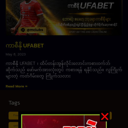
ကာစီနို UFABET
May 8, 2023
ကာစီနို UFABET ၊ ထိပ်တန်းအွန်လိုင်းလောင်းကစားဝက်ဘ်
ဆိုက်သည် ဖော်မက်အားလုံးတွင် ကစားရန် ရနိုင်သည်။ လူကြိုက်
များတဲ့ ကတ်ဂိမ်းတွေ ကြိုက်သလား
Read More »
Tags
Free ငါး ပစ် ဂိမ်း
Myanmar ကာစီနို
Online ငါး ဂိမ်း apk
online ငါး ပစ် ဂိမ်းapp
Shan Koe Mee ငါး ပစ် ဂိမ်း