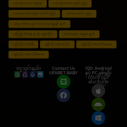
ဘောလုံး မောင်း ခန့်မှန်း
ဘောလုံး မောင်း တွက် နည်း
ဘောလုံး အင်တာနက် ပေါက် ကြေး
မောင်း လောင်း နည်း
ယနေ့ ကစား မည့် ဘောလုံး ပွဲ ခန့်မှန်း ချက်
ယုံကြည် စိတ်ချ ရ ဆုံး အွန်လိုင်း
အင်တာနက် ခန့်မှန်း ချက်
အွန်လိုင်း ကာစီနို
အွန်လိုင်း စလော့ဂိမ်း
အွန်လိုင်း စလော့ဂိမ်းapp
အွန်လိုင်း စလော့ဂိမ်းfree
ငွေသွင်းနည်း
Contact Us
iOS၊ Android
UFABET.BABY
နှင့် PC နှစ်မျိုး
လုံးကို ပံ့ပိုး
ပေးသည်။