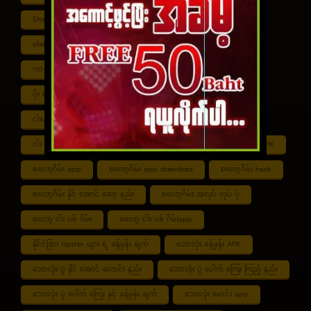
Shwe ကာစီနို APK
UFABET
ufabet888
ufabet เข้าสู่ระบบ
ကာစီနို app
ကာစီနို ဂိမ်း
ကာစီနို ငါး ပစ် ဂိမ်း
ကာစီနို စလော့ဂိမ်း
ကျွဲ စလော့ဂိမ်း
ဂိုး ပေါင်း လောင်း နည်း
ငါး ဂိမ်း ငွေ အကောင် ဆုံး
ငါးပစ်ဂိမ်း App download
ငါး ပစ် ဂိမ်း link
ငါး ပစ် ဂိမ်း ဆော့ နည်း
ငါး ပစ် ဂိမ်း ပိုက်ဆံ ရ
စလော့ဂိမ်း APK
စလော့ဂိမ်း app
စလော့ဂိမ်း app download
စလော့ဂိမ်း hack
စလော့ဂိမ်း နိုင် အောင် ဆော့ နည်း
စလော့ဂိမ်း အလုပ် လုပ် ပုံ
စလော့ ငါး ပစ် ဂိမ်း
စလော့ ငါး ပစ် ဂိမ်းapp
နိုင်ငံခြား tipster များ ရဲ့ ခန့်မှန်း ချက်
ဘောလုံး ခန့်မှန်း APK
ဘောလုံး ပွဲ နိုင် အောင် လောင်း နည်း
ဘောလုံး ပွဲ ပေါက် ကြေး ကြည့် နည်း
ဘောလုံး ပွဲ ပေါက် ကြေး နှင့် ခန့်မှန်း ချက်
ဘောလုံး မောင်း app