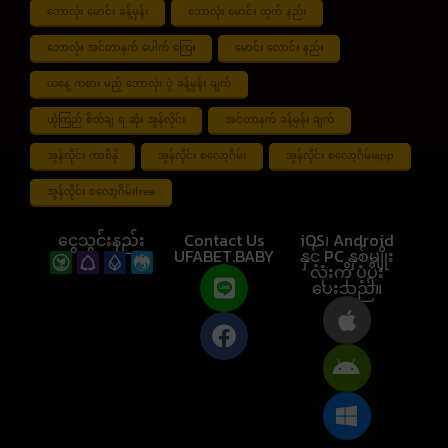
ဘောလုံး မောင်း ခန့်မှန်း
ဘောလုံး မောင်း တွက် နည်း
ဘောလုံး အင်တာနက် ပေါက် ကြေး
မောင်း လောင်း နည်း
ယနေ့ ကစား မည့် ဘောလုံး ပွဲ ခန့်မှန်း ချက်
ယုံကြည် စိတ်ချ ရ ဆုံး အွန်လိုင်း
အင်တာနက် ခန့်မှန်း ချက်
အွန်လိုင်း ကာစီနို
အွန်လိုင်း စလော့ဂိမ်း
အွန်လိုင်း စလော့ဂိမ်းapp
အွန်လိုင်း စလော့ဂိမ်းfree
ငွေသွင်းနည်း
Contact Us
iOS၊ Android
UFABET.BABY
နှင့် PC နှစ်မျိုး
လုံးကို ပံ့ပိုး
ပေးသည်။