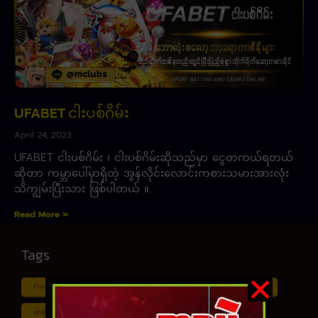
UFABET ငါးပစ်ဂိမ်း
April 24, 2023
UFABET ငါးပစ်ဂိမ်း ၊ ငါးပစ်ဂိမ်းဆိုသည်မှာ ငွေတကယ်ရတယ်
ဆိုတာ ကမ္ဘာပေါ်မှာရှိတဲ့ အွန်လိုင်းလောင်းကစားသမားအားလုံး
သိကျွမ်းပြီးသား ဖြစ်ပါတယ် ။
Read More »
Tags
Free ငါး ပစ် ဂိမ်း
Myanmar ကာစီနို
Online ငါး ဂိမ်း apk
online ငါး ပစ် ဂိမ်းapp
Shan Koe Mee ငါး ပစ် ဂိမ်း