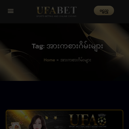
၀င္မည္
Tag: အားကစားဂိမ်းများ
Home
»
အားကစားဂိမ်းများ