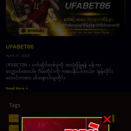
UFABET86
April 27, 2023
UFABET86 ၊ ဝဘ်ဆိုဒ်တစ်ခုကို အသုံးပြုရန် မန်ဘာ
လျှောက်ထားပါ။ ဂိမ်းတိုင်းကို ကစားနိုင်ပါတယ်။ အွန်လိုင်း
လောင်းကစား ဝါသနာပါသူတိုင်း
Read More »
Tags
Free ငါး ပစ် ဂိမ်း
Myanmar ကာစီနို
Online ငါး ဂိမ်း apk
online ငါး ပစ် ဂိမ်းapp
Shan Koe Mee ငါး ပစ် ဂိမ်း