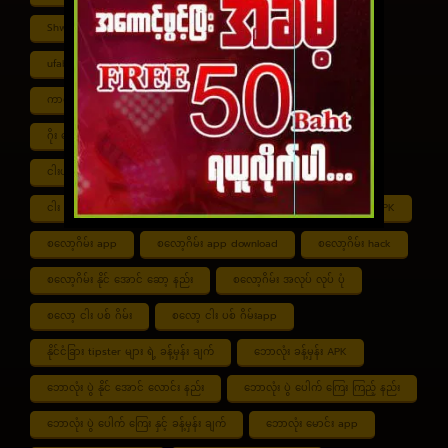
Shwe ကာစီနို APK
UFABET
ufabet888
ufabet เข้าสู่ระบบ
ကာစီနို app
ကာစီနို ဂိမ်း
ကာစီနို ငါး ပစ် ဂိမ်း
ကာစီနို စလော့ဂိမ်း
ကျွဲ စလော့ဂိမ်း
ဂိုး ပေါင်း လောင်း နည်း
ငါး ဂိမ်း ငွေ အကောင် ဆုံး
ငါးပစ်ဂိမ်း App download
ငါး ပစ် ဂိမ်း link
ငါး ပစ် ဂိမ်း ဆော့ နည်း
ငါး ပစ် ဂိမ်း ပိုက်ဆံ ရ
စလော့ဂိမ်း APK
စလော့ဂိမ်း app
စလော့ဂိမ်း app download
စလော့ဂိမ်း hack
စလော့ဂိမ်း နိုင် အောင် ဆော့ နည်း
စလော့ဂိမ်း အလုပ် လုပ် ပုံ
စလော့ ငါး ပစ် ဂိမ်း
စလော့ ငါး ပစ် ဂိမ်းapp
နိုင်ငံခြား tipster များ ရဲ့ ခန့်မှန်း ချက်
ဘောလုံး ခန့်မှန်း APK
ဘောလုံး ပွဲ နိုင် အောင် လောင်း နည်း
ဘောလုံး ပွဲ ပေါက် ကြေး ကြည့် နည်း
ဘောလုံး ပွဲ ပေါက် ကြေး နှင့် ခန့်မှန်း ချက်
ဘောလုံး မောင်း app