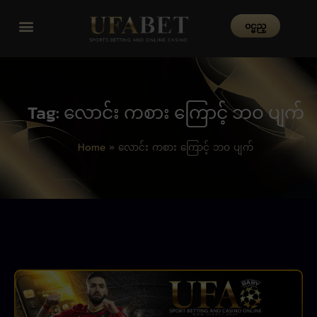
၀င္မည္
Tag: လောင်း ကစား ကြောင့် ဘဝ ပျက်
Home
»
လောင်း ကစား ကြောင့် ဘဝ ပျက်