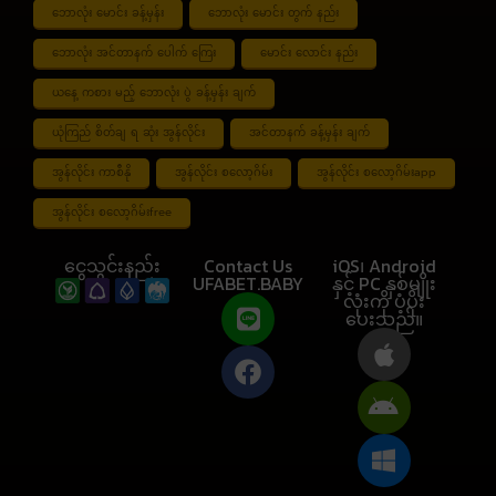
ဘောလုံး မောင်း ခန့်မှန်း
ဘောလုံး မောင်း တွက် နည်း
ဘောလုံး အင်တာနက် ပေါက် ကြေး
မောင်း လောင်း နည်း
ယနေ့ ကစား မည့် ဘောလုံး ပွဲ ခန့်မှန်း ချက်
ယုံကြည် စိတ်ချ ရ ဆုံး အွန်လိုင်း
အင်တာနက် ခန့်မှန်း ချက်
အွန်လိုင်း ကာစီနို
အွန်လိုင်း စလော့ဂိမ်း
အွန်လိုင်း စလော့ဂိမ်းapp
အွန်လိုင်း စလော့ဂိမ်းfree
ငွေသွင်းနည်း
Contact Us
iOS၊ Android
UFABET.BABY
နှင့် PC နှစ်မျိုး
လုံးကို ပံ့ပိုး
ပေးသည်။