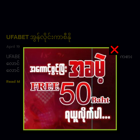
UFABET အွန်လိုင်းကာစီနို
April 19, 2023
UFABET အွန်လိုင်းကာစီနို ၊ အွန်လိုင်းကာစီနိုများတွင် အားကစား
လောင်းကစားသည် ယနေ့ခေတ်တွင် ရေပန်းအစားဆုံး
လောင်းကစားဖြစ်သည် ။ ပါဝင်လောင်းကစားပြုနိုင်သော
Read More »