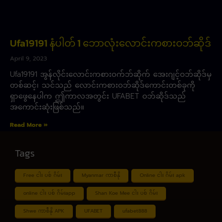
Ufa19191 နံပါတ် 1 ဘောလုံးလောင်းကစားဝဘ်ဆိုဒ်
April 9, 2023
Ufa19191 အွန်လိုင်းလောင်းကစားဝက်ဘ်ဆိုက် အေးဂျင့်ဝဘ်ဆိုဒ်မှ
တစ်ဆင့်၊ သင်သည် လောင်းကစားဝဘ်ဆိုဒ်ကောင်းတစ်ခုကို
ရှာဖွေနေပါက ဤကာလအတွင်း UFABET ဝဘ်ဆိုဒ်သည်
အကောင်းဆုံးဖြစ်သည်။
Read More »
Tags
Free ငါး ပစ် ဂိမ်း
Myanmar ကာစီနို
Online ငါး ဂိမ်း apk
online ငါး ပစ် ဂိမ်းapp
Shan Koe Mee ငါး ပစ် ဂိမ်း
Shwe ကာစီနို APK
UFABET
ufabet888