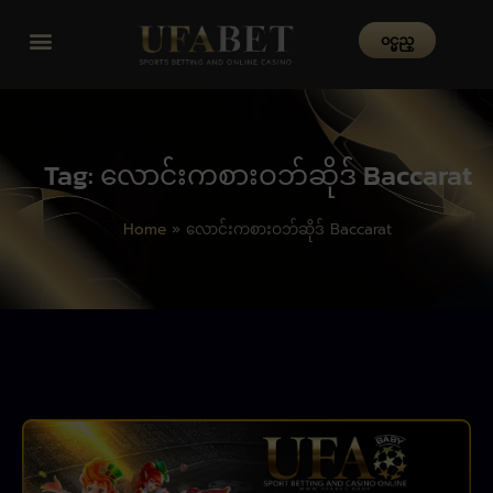
၀င္မည္
Tag: လောင်းကစားဝဘ်ဆိုဒ် Baccarat
Home
»
လောင်းကစားဝဘ်ဆိုဒ် Baccarat