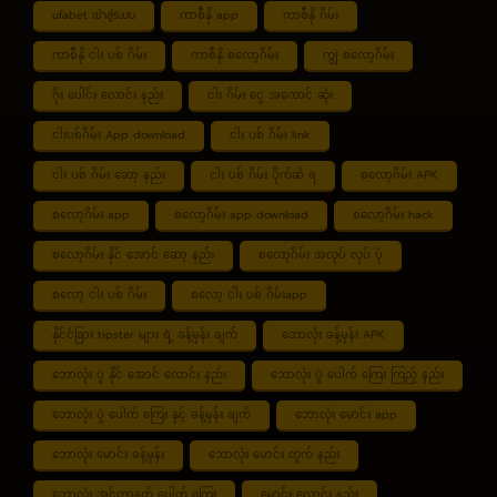
ufabet เข้าสู่ระบบ
ကာစီနို app
ကာစီနို ဂိမ်း
ကာစီနို ငါး ပစ် ဂိမ်း
ကာစီနို စလော့ဂိမ်း
ကျွဲ စလော့ဂိမ်း
ဂိုး ပေါင်း လောင်း နည်း
ငါး ဂိမ်း ငွေ အကောင် ဆုံး
ငါးပစ်ဂိမ်း App download
ငါး ပစ် ဂိမ်း link
ငါး ပစ် ဂိမ်း ဆော့ နည်း
ငါး ပစ် ဂိမ်း ပိုက်ဆံ ရ
စလော့ဂိမ်း APK
စလော့ဂိမ်း app
စလော့ဂိမ်း app download
စလော့ဂိမ်း hack
စလော့ဂိမ်း နိုင် အောင် ဆော့ နည်း
စလော့ဂိမ်း အလုပ် လုပ် ပုံ
စလော့ ငါး ပစ် ဂိမ်း
စလော့ ငါး ပစ် ဂိမ်းapp
နိုင်ငံခြား tipster များ ရဲ့ ခန့်မှန်း ချက်
ဘောလုံး ခန့်မှန်း APK
ဘောလုံး ပွဲ နိုင် အောင် လောင်း နည်း
ဘောလုံး ပွဲ ပေါက် ကြေး ကြည့် နည်း
ဘောလုံး ပွဲ ပေါက် ကြေး နှင့် ခန့်မှန်း ချက်
ဘောလုံး မောင်း app
ဘောလုံး မောင်း ခန့်မှန်း
ဘောလုံး မောင်း တွက် နည်း
ဘောလုံး အင်တာနက် ပေါက် ကြေး
မောင်း လောင်း နည်း