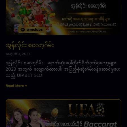
အွန်လိုင်း စလော့ဂိမ်း
August 4, 2023
အွန်လိုင်း စလော့ဂိမ်း ၊ နောက်ဆုံးပေါ်တိုက်ရိုက်ဝဘ်စလော့များ
2023 အတွက် လျှောက်ထားပါ၊ အပြည့်စုံဆုံးဂိမ်းဝန်ဆောင်မှုပေး
သည့် UFABET SLOT
Read More »