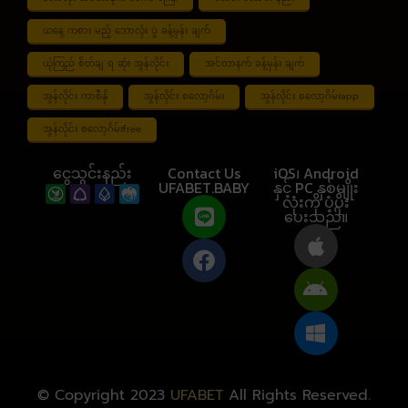
ယနေ့ ကစား မည့် ဘောလုံး ပွဲ ခန့်မှန်း ချက်
ယုံကြည် စိတ်ချ ရ ဆုံး အွန်လိုင်း
အင်တာနက် ခန့်မှန်း ချက်
အွန်လိုင်း ကာစီနို
အွန်လိုင်း စလော့ဂိမ်း
အွန်လိုင်း စလော့ဂိမ်းapp
အွန်လိုင်း စလော့ဂိမ်းfree
ငွေသွင်းနည်း
Contact Us
iOS၊ Android
UFABET.BABY
နှင့် PC နှစ်မျိုး
လုံးကို ပံ့ပိုး
ပေးသည်။
© Copyright 2023
UFABET
All Rights Reserved.