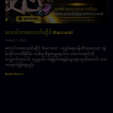
လောင်းကစားဝဘ်ဆိုဒ် Baccarat
August 1, 2023
လောင်းကစားဝဘ်ဆိုဒ် Baccarat ၊ ပျော်စရာဖန်တီးပေးသော အွ
န်လိုင်းကာစီနိုဂိမ်း တစ်ခုကိုရှာဖွေနေပါက ဘေကာရက်ကို
လျှောက်ထားပါ၊ ငွေရှာပါ၊ အမြတ်အစွန်းများစွာထုတ်ပေးပါ၊ ဘေ
ကာရက်ဖြစ်ရမည်၊
Read More »