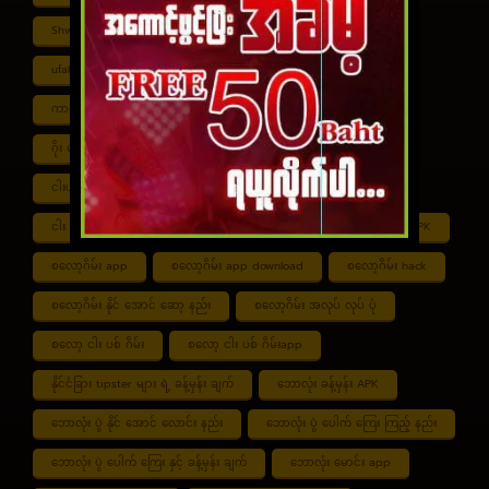
Shwe ကာစီနို APK
UFABET
ufabet888
ufabet เข้าสู่ระบบ
ကာစီနို app
ကာစီနို ဂိမ်း
ကာစီနို ငါး ပစ် ဂိမ်း
ကာစီနို စလော့ဂိမ်း
ကျွဲ စလော့ဂိမ်း
ဂိုး ပေါင်း လောင်း နည်း
ငါး ဂိမ်း ငွေ အကောင် ဆုံး
ငါးပစ်ဂိမ်း App download
ငါး ပစ် ဂိမ်း link
ငါး ပစ် ဂိမ်း ဆော့ နည်း
ငါး ပစ် ဂိမ်း ပိုက်ဆံ ရ
စလော့ဂိမ်း APK
စလော့ဂိမ်း app
စလော့ဂိမ်း app download
စလော့ဂိမ်း hack
စလော့ဂိမ်း နိုင် အောင် ဆော့ နည်း
စလော့ဂိမ်း အလုပ် လုပ် ပုံ
စလော့ ငါး ပစ် ဂိမ်း
စလော့ ငါး ပစ် ဂိမ်းapp
နိုင်ငံခြား tipster များ ရဲ့ ခန့်မှန်း ချက်
ဘောလုံး ခန့်မှန်း APK
ဘောလုံး ပွဲ နိုင် အောင် လောင်း နည်း
ဘောလုံး ပွဲ ပေါက် ကြေး ကြည့် နည်း
ဘောလုံး ပွဲ ပေါက် ကြေး နှင့် ခန့်မှန်း ချက်
ဘောလုံး မောင်း app