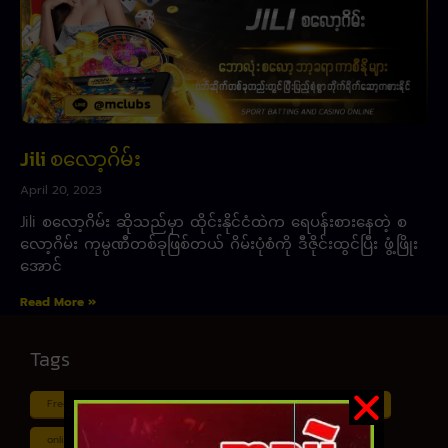
Jili စလော့ဂိမ်း
April 20, 2023
Jili စလော့ဂိမ်း ဆိုသည်မှာ ထိုင်းနိုင်ငံထဲက ရေပန်းစားနေတဲ့ စ
လော့ဂိမ်း ကုမ္ပဏီတစ်ခုဖြစ်တယ် ဂိမ်းပုံစံကို ဒီဇိုင်းထွင်ပြီး ဖွံ့ဖြိုး
အောင်
Read More »
Tags
Free ငါး ပစ် ဂိမ်း
Myanmar ကာစီနို
Online ငါး ဂိမ်း apk
online ငါး ပစ် ဂိမ်းapp
Shan Koe Mee ငါး ပစ် ဂိမ်း