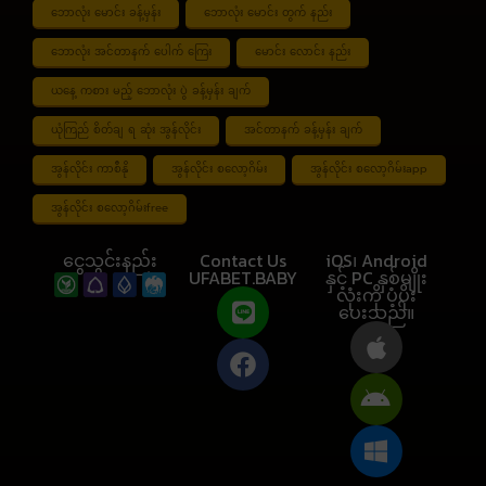
ဘောလုံး မောင်း ခန့်မှန်း
ဘောလုံး မောင်း တွက် နည်း
ဘောလုံး အင်တာနက် ပေါက် ကြေး
မောင်း လောင်း နည်း
ယနေ့ ကစား မည့် ဘောလုံး ပွဲ ခန့်မှန်း ချက်
ယုံကြည် စိတ်ချ ရ ဆုံး အွန်လိုင်း
အင်တာနက် ခန့်မှန်း ချက်
အွန်လိုင်း ကာစီနို
အွန်လိုင်း စလော့ဂိမ်း
အွန်လိုင်း စလော့ဂိမ်းapp
အွန်လိုင်း စလော့ဂိမ်းfree
ငွေသွင်းနည်း
Contact Us
iOS၊ Android
UFABET.BABY
နှင့် PC နှစ်မျိုး
လုံးကို ပံ့ပိုး
ပေးသည်။