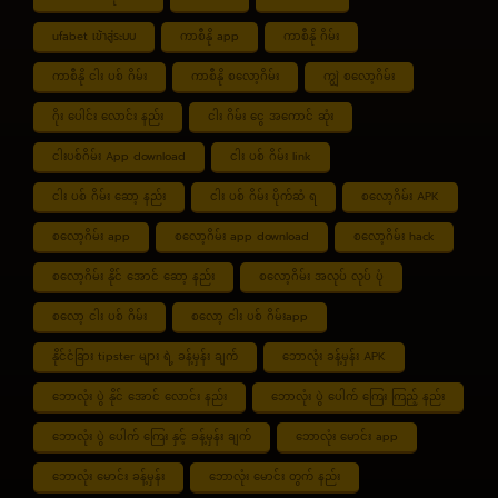
ufabet เข้าสู่ระบบ
ကာစီနို app
ကာစီနို ဂိမ်း
ကာစီနို ငါး ပစ် ဂိမ်း
ကာစီနို စလော့ဂိမ်း
ကျွဲ စလော့ဂိမ်း
ဂိုး ပေါင်း လောင်း နည်း
ငါး ဂိမ်း ငွေ အကောင် ဆုံး
ငါးပစ်ဂိမ်း App download
ငါး ပစ် ဂိမ်း link
ငါး ပစ် ဂိမ်း ဆော့ နည်း
ငါး ပစ် ဂိမ်း ပိုက်ဆံ ရ
စလော့ဂိမ်း APK
စလော့ဂိမ်း app
စလော့ဂိမ်း app download
စလော့ဂိမ်း hack
စလော့ဂိမ်း နိုင် အောင် ဆော့ နည်း
စလော့ဂိမ်း အလုပ် လုပ် ပုံ
စလော့ ငါး ပစ် ဂိမ်း
စလော့ ငါး ပစ် ဂိမ်းapp
နိုင်ငံခြား tipster များ ရဲ့ ခန့်မှန်း ချက်
ဘောလုံး ခန့်မှန်း APK
ဘောလုံး ပွဲ နိုင် အောင် လောင်း နည်း
ဘောလုံး ပွဲ ပေါက် ကြေး ကြည့် နည်း
ဘောလုံး ပွဲ ပေါက် ကြေး နှင့် ခန့်မှန်း ချက်
ဘောလုံး မောင်း app
ဘောလုံး မောင်း ခန့်မှန်း
ဘောလုံး မောင်း တွက် နည်း