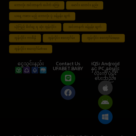
ဘောလုံး အင်တာနက် ပေါက် ကြေး
မောင်း လောင်း နည်း
ယနေ့ ကစား မည့် ဘောလုံး ပွဲ ခန့်မှန်း ချက်
ယုံကြည် စိတ်ချ ရ ဆုံး အွန်လိုင်း
အင်တာနက် ခန့်မှန်း ချက်
အွန်လိုင်း ကာစီနို
အွန်လိုင်း စလော့ဂိမ်း
အွန်လိုင်း စလော့ဂိမ်းapp
အွန်လိုင်း စလော့ဂိမ်းfree
ငွေသွင်းနည်း
Contact Us
iOS၊ Android
UFABET.BABY
နှင့် PC နှစ်မျိုး
လုံးကို ပံ့ပိုး
ပေးသည်။