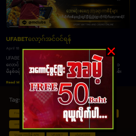
UFABETလော့ဂ်အင်ဝင်ရန်
April 18, 2023
UFABETလော့ဂ်အင်ဝင်ရန် ၊ UFAအွန်လိုင်း ဘောလုံး
လောင်းကစားသည် အော်တိုစနစ်မို့ ငွေသွင်း-ငွေထုတ်ခြင်း ၁
မိနစ်ခန့်မျှကြာပြီး အကောင်းဆုံး ဘောလုံးလောင်းကစားစနစ်၊
Read More »
Tags
Free ငါး ပစ် ဂိမ်း
Myanmar ကာစီနို
Online ငါး ဂိမ်း apk
online ငါး ပစ် ဂိမ်းapp
Shan Koe Mee ငါး ပစ် ဂိမ်း
Shwe ကာစီနို APK
UFABET
ufabet888