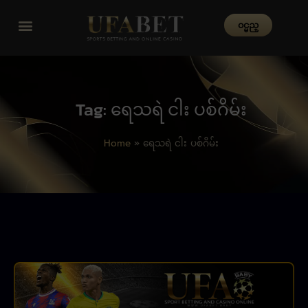
၀င္မည္
Tag: ရေသရဲ ငါး ပစ်ဂိမ်း
Home
»
ရေသရဲ ငါး ပစ်ဂိမ်း