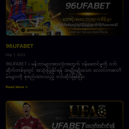
96UFABET
May 1, 2023
96UFABET ၊ မန်ဘာများအားလုံးအတွက် ဝန်ဆောင်မှုကို ဝဘ်
ဆိုက်တစ်ခုတွင် အသုံးပြုနိုင်ရန် အမျိုးမျိုးသော လောင်းကစားဂိ
မ်းများကို စုစည်းထားသည့် ဝဘ်ဆိုဒ်ဖြစ်ပြီး၊
Read More »