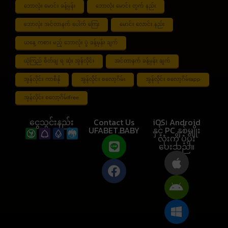
ဘောလုံး မောင်း ခန့်မှန်း
ဘောလုံး မောင်း တွက် နည်း
ဘောလုံး အင်တာနက် ပေါက် ကြေး
မောင်း လောင်း နည်း
ယနေ့ ကစား မည့် ဘောလုံး ပွဲ ခန့်မှန်း ချက်
ယုံကြည် စိတ်ချ ရ ဆုံး အွန်လိုင်း
အင်တာနက် ခန့်မှန်း ချက်
အွန်လိုင်း ကာစီနို
အွန်လိုင်း စလော့ဂိမ်း
အွန်လိုင်း စလော့ဂိမ်းapp
အွန်လိုင်း စလော့ဂိမ်းfree
ငွေသွင်းနည်း
Contact Us
iOS၊ Android
UFABET.BABY
နှင့် PC နှစ်မျိုး
လုံးကို ပံ့ပိုး
ပေးသည်။