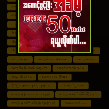
Shwe ကာစီနို APK
UFABET
ufabet888
ufabet เข้าสู่ระบบ
ကာစီနို app
ကာစီနို ဂိမ်း
ကာစီနို ငါး ပစ် ဂိမ်း
ကာစီနို စလော့ဂိမ်း
ကျွဲ စလော့ဂိမ်း
ဂိုး ပေါင်း လောင်း နည်း
ငါး ဂိမ်း ငွေ အကောင် ဆုံး
ငါးပစ်ဂိမ်း App download
ငါး ပစ် ဂိမ်း link
ငါး ပစ် ဂိမ်း ဆော့ နည်း
ငါး ပစ် ဂိမ်း ပိုက်ဆံ ရ
စလော့ဂိမ်း APK
စလော့ဂိမ်း app
စလော့ဂိမ်း app download
စလော့ဂိမ်း hack
စလော့ဂိမ်း နိုင် အောင် ဆော့ နည်း
စလော့ဂိမ်း အလုပ် လုပ် ပုံ
စလော့ ငါး ပစ် ဂိမ်း
စလော့ ငါး ပစ် ဂိမ်းapp
နိုင်ငံခြား tipster များ ရဲ့ ခန့်မှန်း ချက်
ဘောလုံး ခန့်မှန်း APK
ဘောလုံး ပွဲ နိုင် အောင် လောင်း နည်း
ဘောလုံး ပွဲ ပေါက် ကြေး ကြည့် နည်း
ဘောလုံး ပွဲ ပေါက် ကြေး နှင့် ခန့်မှန်း ချက်
ဘောလုံး မောင်း app