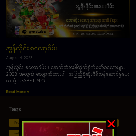
အွန်လိုင်း စလော့ဂိမ်း
August 4, 2023
အွန်လိုင်း စလော့ဂိမ်း ၊ နောက်ဆုံးပေါ်တိုက်ရိုက်ဝဘ်စလော့များ
2023 အတွက် လျှောက်ထားပါ၊ အပြည့်စုံဆုံးဂိမ်းဝန်ဆောင်မှုပေး
သည့် UFABET SLOT
Read More »
Tags
Free ငါး ပစ် ဂိမ်း
Myanmar ကာစီနို
Online ငါး ဂိမ်း apk
online ငါး ပစ် ဂိမ်းapp
Shan Koe Mee ငါး ပစ် ဂိမ်း