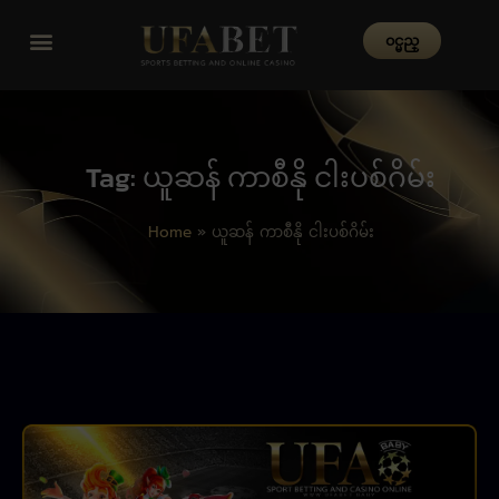
၀င္မည္
Tag: ယူဆန် ကာစီနို ငါးပစ်ဂိမ်း
Home
»
ယူဆန် ကာစီနို ငါးပစ်ဂိမ်း