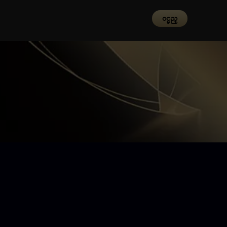
၀င္မည္