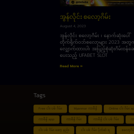
အွန်လိုင်း စလော့ဂိမ်း
August 4, 2023
အွန်လိုင်း စလော့ဂိမ်း ၊ နောက်ဆုံးပေါ်
တိုက်ရိုက်ဝဘ်စလော့များ 2023 အတွ
လျှောက်ထားပါ၊ အပြည့်စုံဆုံးဂိမ်းဝန်ဆေ
ပေးသည့် UFABET SLOT
Read More »
Tags
Free ငါး ပစ် ဂိမ်း
Myanmar ကာစီနို
Online ငါး ဂိမ်း a
ကာစီနို app
ကာစီနို ဂိမ်း
ကာစီနို ငါး ပစ် ဂိမ်း
ကာ
ငါး ပစ် ဂိမ်း ဆော့ နည်း
ငါး ပစ် ဂိမ်း ပိုက်ဆံ ရ
စလော့ဂိမ