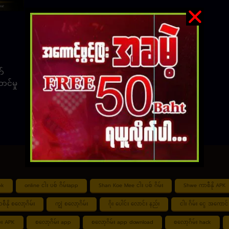
က်
ာင်မှု
pk
online ငါး ပစ် ဂိမ်းapp
Shan Koe Mee ငါး ပစ် ဂိမ်း
Shwe ကာစီနို APK
စီနို စလော့ဂိမ်း
ကျွဲ စလော့ဂိမ်း
ဂိုး ပေါင်း လောင်း နည်း
ငါး ဂိမ်း ငွေ အကောင် 
်း APK
စလော့ဂိမ်း app
စလော့ဂိမ်း app download
စလော့ဂိမ်း hack