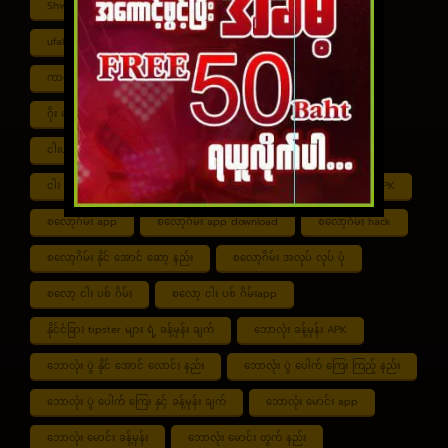
Shwe ကာစီနို APK
UFABET
ufabet888
ufabet เข้าสู่ระบบ
ကာစီနို app
ကာစီနို ဂိမ်း
ကာစီနို ငါး ပစ် ဂိမ်း
ကာစီနို စလော့ဂိမ်း
ကျွဲ စလော့ဂိမ်း
ဂိုး ပေါင်း လောင်း နည်း
ငါး ဂိမ်း ငွေ အကောင် ဆုံး
ငါးပစ်ဂိမ်း App download
ငါး ပစ် ဂိမ်း link
ငါး ပစ် ဂိမ်း ဆော့ နည်း
ငါး ပစ် ဂိမ်း ပိုက်ဆံ ရ
စလော့ဂိမ်း APK
စလော့ဂိမ်း app
စလော့ဂိမ်း app download
စလော့ဂိမ်း hack
စလော့ဂိမ်း နိုင် အောင် ဆော့ နည်း
စလော့ဂိမ်း အလုပ် လုပ် ပုံ
စလော့ ငါး ပစ် ဂိမ်း
စလော့ ငါး ပစ် ဂိမ်းapp
နိုင်ငံခြား tipster များ ရဲ့ ခန့်မှန်း ချက်
ဘောလုံး ခန့်မှန်း APK
ဘောလုံး ပွဲ နိုင် အောင် လောင်း နည်း
ဘောလုံး ပွဲ ပေါက် ကြေး ကြည့် နည်း
ဘောလုံး ပွဲ ပေါက် ကြေး နှင့် ခန့်မှန်း ချက်
ဘောလုံး မောင်း app
ဘောလုံး မောင်း ခန့်မှန်း
ဘောလုံး မောင်း တွက် နည်း