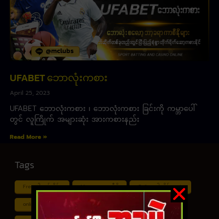
UFABET ဘောလုံးကစား
April 25, 2023
UFABET ဘောလုံးကစား ၊ ဘောလုံးကစား ခြင်းကို ကမ္ဘာပေါ်
တွင် လူကြိုက် အများဆုံး အားကစားနည်း
Read More »
Tags
Free ငါး ပစ် ဂိမ်း
Myanmar ကာစီနို
Online ငါး ဂိမ်း apk
online ငါး ပစ် ဂိမ်းapp
Shan Koe Mee ငါး ပစ် ဂိမ်း