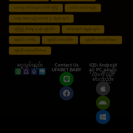
ဘောလုံး အင်တာနက် ပေါက် ကြေး
မောင်း လောင်း နည်း
ယနေ့ ကစား မည့် ဘောလုံး ပွဲ ခန့်မှန်း ချက်
ယုံကြည် စိတ်ချ ရ ဆုံး အွန်လိုင်း
အင်တာနက် ခန့်မှန်း ချက်
အွန်လိုင်း ကာစီနို
အွန်လိုင်း စလော့ဂိမ်း
အွန်လိုင်း စလော့ဂိမ်းapp
အွန်လိုင်း စလော့ဂိမ်းfree
ငွေသွင်းနည်း
Contact Us
iOS၊ Android
UFABET.BABY
နှင့် PC နှစ်မျိုး
လုံးကို ပံ့ပိုး
ပေးသည်။