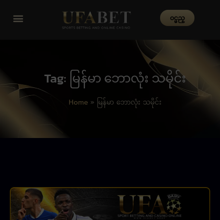
၀င္မည္
Tag: မြန်မာ ဘောလုံး သမိုင်း
Home
»
မြန်မာ ဘောလုံး သမိုင်း