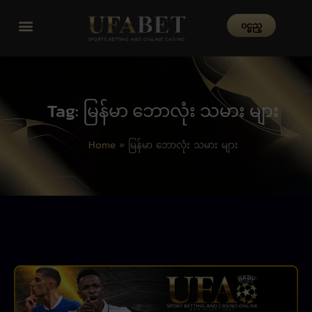
၀င္မည္
Tag: မြန်မာ ဘောလုံး သမား များ
Home
»
မြန်မာ ဘောလုံး သမား များ