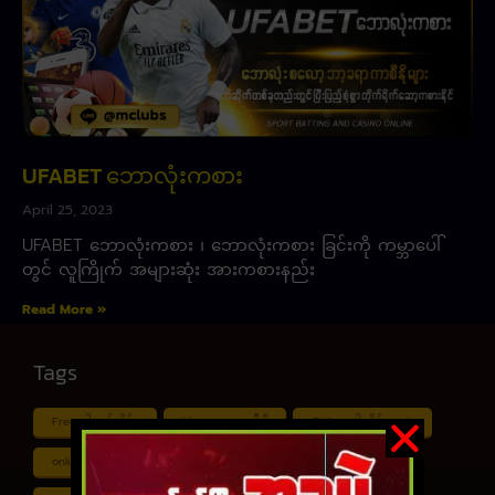
UFABET ဘောလုံးကစား
April 25, 2023
UFABET ဘောလုံးကစား ၊ ဘောလုံးကစား ခြင်းကို ကမ္ဘာပေါ်
တွင် လူကြိုက် အများဆုံး အားကစားနည်း
Read More »
Tags
Free ငါး ပစ် ဂိမ်း
Myanmar ကာစီနို
Online ငါး ဂိမ်း apk
online ငါး ပစ် ဂိမ်းapp
Shan Koe Mee ငါး ပစ် ဂိမ်း