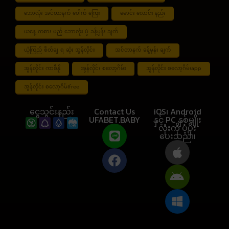
ဘောလုံး အင်တာနက် ပေါက် ကြေး
မောင်း လောင်း နည်း
ယနေ့ ကစား မည့် ဘောလုံး ပွဲ ခန့်မှန်း ချက်
ယုံကြည် စိတ်ချ ရ ဆုံး အွန်လိုင်း
အင်တာနက် ခန့်မှန်း ချက်
အွန်လိုင်း ကာစီနို
အွန်လိုင်း စလော့ဂိမ်း
အွန်လိုင်း စလော့ဂိမ်းapp
အွန်လိုင်း စလော့ဂိမ်းfree
ငွေသွင်းနည်း
Contact Us
iOS၊ Android
UFABET.BABY
နှင့် PC နှစ်မျိုး
လုံးကို ပံ့ပိုး
ပေးသည်။