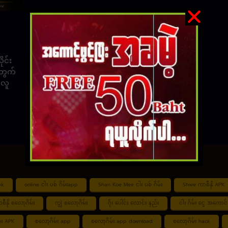
ုင်း
တွက်
 လူ
pk
online ငါး ပစ် ဂိမ်းapp
Shan Koe Mee ငါး ပစ် ဂိမ်း
Shwe ကာစီနို APK
စီနို စလော့ဂိမ်း
ကျွဲ စလော့ဂိမ်း
ဂိုး ပေါင်း လောင်း နည်း
ငါး ဂိမ်း ငွေ အကောင် 
်း APK
စလော့ဂိမ်း app
စလော့ဂိမ်း app download
စလော့ဂိမ်း hack