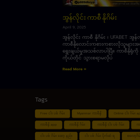
အွန်လိုင်း ကာစီ နိုဂိမ်း
April 9, 2025
အွန်လိုင်း ကာစီ နိုဂိမ်း ၊ UFABET အွန်လိ
ကာစီနိုလောင်းကစားကစားလိုသူများအ
ရွေးချယ်မှုအသစ်လာပါပြီ။ ကာစီနိုရုံကို
ကိုယ်တိုင် သွားစရာမလိုပဲ
Read More »
Tags
Free ငါး ပစ် ဂိမ်း
Myanmar ကာစီနို
Online ငါး ဂိမ်း a
ကာစီနို app
ကာစီနို ဂိမ်း
ကာစီနို ငါး ပစ် ဂိမ်း
ကာ
ငါး ပစ် ဂိမ်း ဆော့ နည်း
ငါး ပစ် ဂိမ်း ပိုက်ဆံ ရ
စလော့ဂိမ