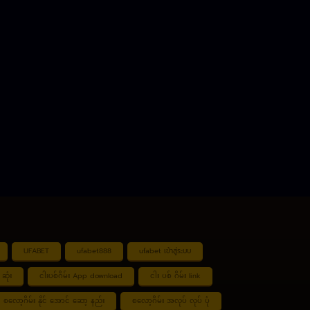
UFABET
ufabet888
ufabet เข้าสู่ระบบ
ဆုံး
ငါးပစ်ဂိမ်း App download
ငါး ပစ် ဂိမ်း link
စလော့ဂိမ်း နိုင် အောင် ဆော့ နည်း
စလော့ဂိမ်း အလုပ် လုပ် ပုံ