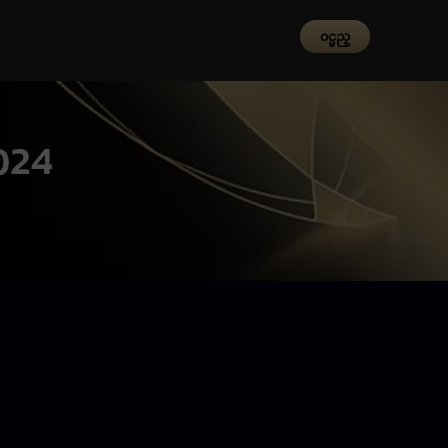
၀င္မည္
2024